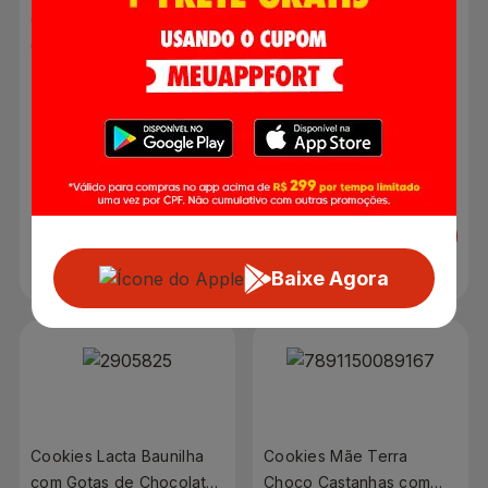
Cookies Zezé Integral
Cookies Zezé Integral
Castanha do Pará com
Banana e Aveia 150g
Linhaça e Aveia 150g
R$ 7,49
R$ 7,49
Adicionar
Adicionar
Baixe Agora
Cookies Lacta Baunilha
Cookies Mãe Terra
com Gotas de Chocolate
Choco Castanhas com