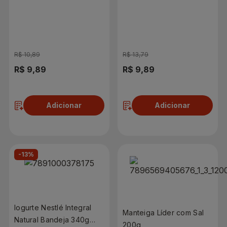
Tablete 200g
200g
R$ 10,89
R$ 13,79
R$ 9,89
R$ 9,89
Adicionar
Adicionar
-13%
Iogurte Nestlé Integral
Manteiga Líder com Sal
Natural Bandeja 340g
200g