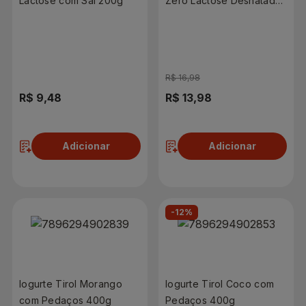
Lactose com Sal 200g
Zero Lactose Desnatado
1,15kg
R$ 16,98
R$ 9,48
R$ 13,98
Adicionar
Adicionar
-12%
Iogurte Tirol Morango
Iogurte Tirol Coco com
com Pedaços 400g
Pedaços 400g