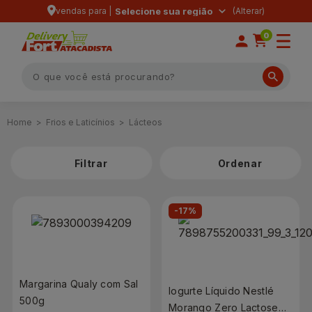
vendas para |
Selecione sua região
0
Frios e Laticínios
Lácteos
Filtrar
-17%
Margarina Qualy com Sal
Iogurte Líquido Nestlé
500g
Morango Zero Lactose