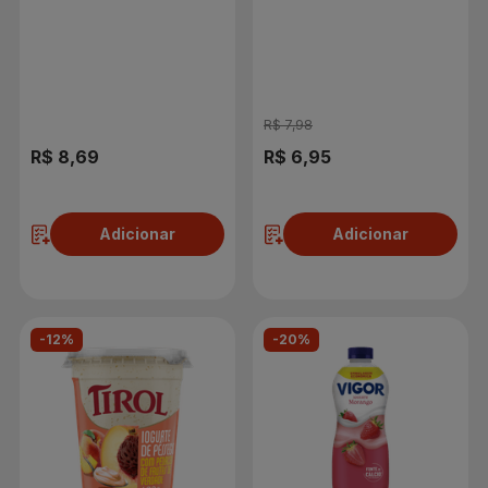
R$ 7,98
R$ 8,69
R$ 6,95
Adicionar
Adicionar
-12%
-20%