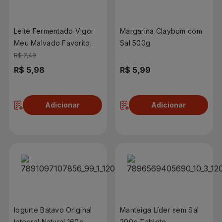
Leite Fermentado Vigor
Margarina Claybom com
Meu Malvado Favorito
Sal 500g
450g Com 6 Unidades
R$ 7,49
R$ 5,98
R$ 5,99
Adicionar
Adicionar
Iogurte Batavo Original
Manteiga Líder sem Sal
Integral Natural 160g
200g Tablete