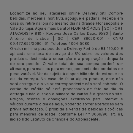
Economize no seu atacarejo online DeliveryFort! Compre
bebidas, mercearia, hortifruti, açougue e padaria. Receba em
casa ou retire na loja no mesmo dia na Grande Florianópolis e
Vale do Itajaí. Aqui é mais barato! FLORIANÓPOLIS | SC | FORT
ATACADISTA 810 - Rodovia José Carlos Daux, 9580 | Santo
Antônio de Lisboa | SC | CEP 88050-001 - CNPJ
09.477.652/0090- 61| Telefone 4004-5080
O valor mínimo para pedido no Delivery Fort é de R$ 120,00. É
aplicada uma taxa de serviço de 8% sobre os valores dos
produtos, destinada à separação e à preparação adequada
de seu pedido. O valor total de sua compra poderá ser
alterado, para mais ou para menos, por conta dos produtos de
peso variável. Venda sujeita à disponibilidade de estoque no
dia da entrega. No caso de faltar algum produto, este não
será entregue e o valor correspondente não será cobrado. O
cartão de crédito só será processado de fato no dia da
entrega e não quando o número do cartão é digitado no site.
Preços, ofertas e condições exclusivos para internet e
válidos durante o dia de hoje, podendo sofrer alterações sem
prévia notificação. É proibida a venda de bebidas alcoólicas
para menores de idade, conforme Lei nº 8069/90, art. 81,
inciso II do Estatuto da Criança e do Adolescente.