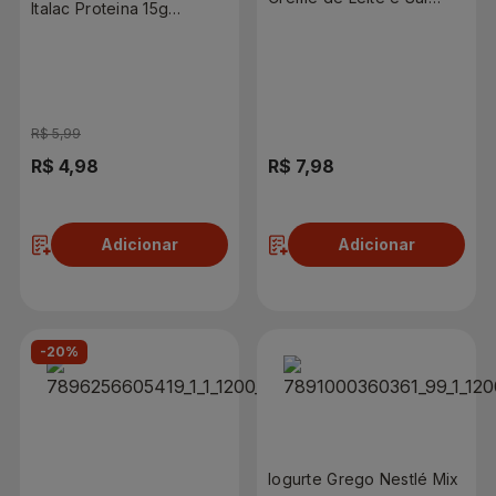
Italac Proteina 15g
500g
Chocolate 250ml
R$ 5,99
R$ 4,98
R$ 7,98
Adicionar
Adicionar
-20%
Iogurte Grego Nestlé Mix