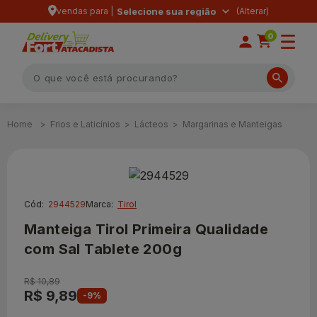
vendas para |
Selecione sua região
0
Frios e Laticínios
Lácteos
Margarinas e Manteigas
Cód:
2944529
Marca:
Tirol
Manteiga Tirol Primeira Qualidade
com Sal Tablete 200g
R$ 10,89
R$ 9,89
-9%