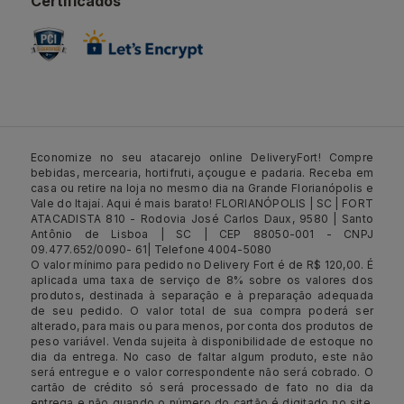
Certificados
Economize no seu atacarejo online DeliveryFort! Compre
bebidas, mercearia, hortifruti, açougue e padaria. Receba em
casa ou retire na loja no mesmo dia na Grande Florianópolis e
Vale do Itajaí. Aqui é mais barato! FLORIANÓPOLIS | SC | FORT
ATACADISTA 810 - Rodovia José Carlos Daux, 9580 | Santo
Antônio de Lisboa | SC | CEP 88050-001 - CNPJ
09.477.652/0090- 61| Telefone 4004-5080
O valor mínimo para pedido no Delivery Fort é de R$ 120,00. É
aplicada uma taxa de serviço de 8% sobre os valores dos
produtos, destinada à separação e à preparação adequada
de seu pedido. O valor total de sua compra poderá ser
alterado, para mais ou para menos, por conta dos produtos de
peso variável. Venda sujeita à disponibilidade de estoque no
dia da entrega. No caso de faltar algum produto, este não
será entregue e o valor correspondente não será cobrado. O
cartão de crédito só será processado de fato no dia da
entrega e não quando o número do cartão é digitado no site.