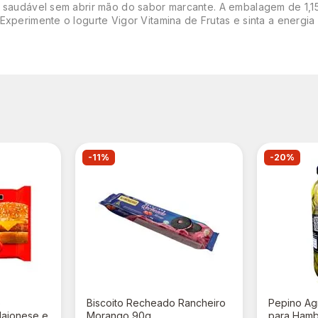
 saudável sem abrir mão do sabor marcante. A embalagem de 1,15k
Experimente o Iogurte Vigor Vitamina de Frutas e sinta a energia
-11%
-20%
o
Biscoito Recheado Rancheiro
Pepino Ag
aionese e
Morango 90g
para Ham