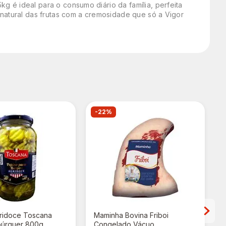
g é ideal para o consumo diário da família, perfeita
 natural das frutas com a cremosidade que só a Vigor
-22%
ridoce Toscana
Maminha Bovina Friboi
búrguer 800g
Congelado Vácuo