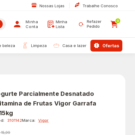
|
Nossas Lojas
Trabalhe Conosco
0
Refazer
Minha
Minha
Pedido
Conta
Lista
 e beleza
limpeza
casa e lazer
ofertas
ogurte Parcialmente Desnatado
itamina de Frutas Vigor Garrafa
,15kg
d:
3101142
Marca:
Vigor
 15,99