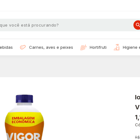
bebidas
carnes, aves e peixes
hortifruti
higiene
I
V
1
Có
R$