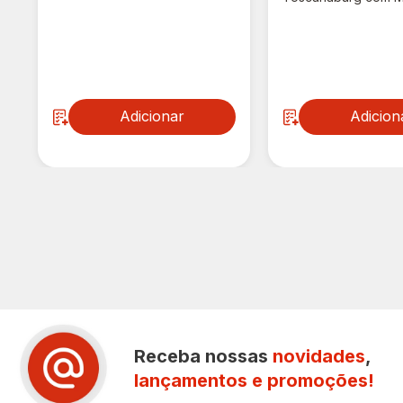
Bacon 145g
R$ 6,85
R$ 8,78
R$ 4,98
Adicionar
Adicion
Receba nossas
novidades
,
lançamentos e promoções!