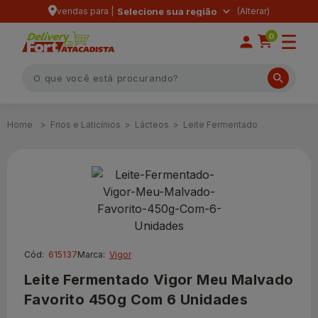
vendas para |
Selecione sua região
0
Frios e Laticínios
Lácteos
Leite Fermentado
Cód:
615137
Marca:
Vigor
Leite Fermentado Vigor Meu Malvado
Favorito 450g Com 6 Unidades