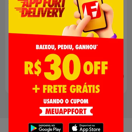
Salgadinho Cheetos
Bala de Gelatina Fini
Crunchy Pimenta
Regaliz Sour Tubes
Mexicana 120g
Ácido Morango 80g
R$ 10,98
R$ 7,99
Adicionar
Adicionar