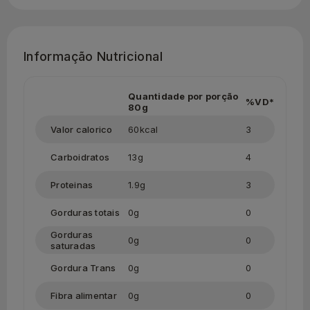
Informação Nutricional
Quantidade por porção
%VD*
80g
Valor calorico
60kcal
3
Carboidratos
13g
4
Proteinas
1.9g
3
Gorduras totais
0g
0
Gorduras
0g
0
saturadas
Gordura Trans
0g
0
Fibra alimentar
0g
0