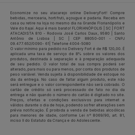
Economize no seu atacarejo online DeliveryFort! Compre
bebidas, mercearia, hortifruti, açougue e padaria. Receba em
casa ou retire na loja no mesmo dia na Grande Florianópolis e
Vale do Itajaí. Aqui é mais barato! FLORIANÓPOLIS | SC | FORT
ATACADISTA 810 - Rodovia José Carlos Daux, 9580 | Santo
Antônio de Lisboa | SC | CEP 88050-001 - CNPJ
09.477.652/0090- 61| Telefone 4004-5080
O valor mínimo para pedido no Delivery Fort é de R$ 120,00. É
aplicada uma taxa de serviço de 8% sobre os valores dos
produtos, destinada à separação e à preparação adequada
de seu pedido. O valor total de sua compra poderá ser
alterado, para mais ou para menos, por conta dos produtos de
peso variável. Venda sujeita à disponibilidade de estoque no
dia da entrega. No caso de faltar algum produto, este não
será entregue e o valor correspondente não será cobrado. O
cartão de crédito só será processado de fato no dia da
entrega e não quando o número do cartão é digitado no site.
Preços, ofertas e condições exclusivos para internet e
válidos durante o dia de hoje, podendo sofrer alterações sem
prévia notificação. É proibida a venda de bebidas alcoólicas
para menores de idade, conforme Lei nº 8069/90, art. 81,
inciso II do Estatuto da Criança e do Adolescente.