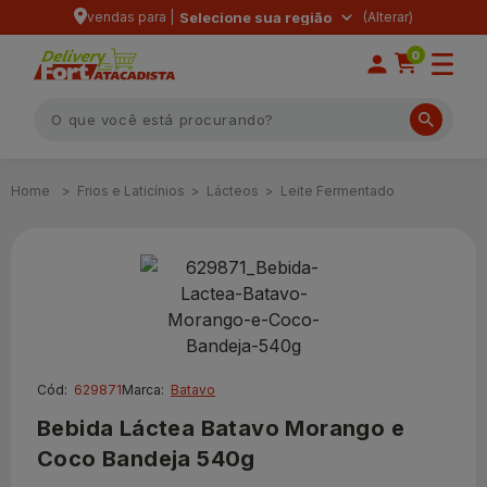
vendas para |
Selecione sua região
0
Frios e Laticínios
Lácteos
Leite Fermentado
Cód:
629871
Marca:
Batavo
Bebida Láctea Batavo Morango e
Coco Bandeja 540g