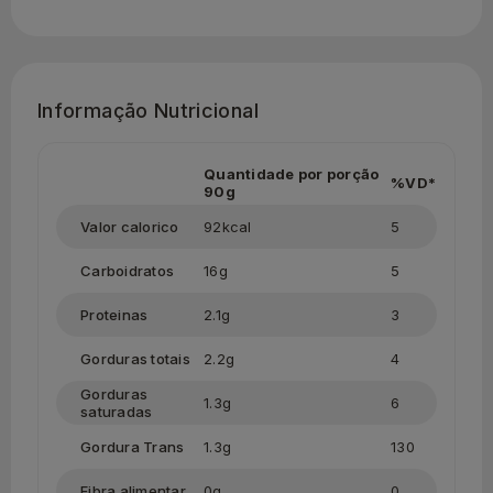
Informação Nutricional
Quantidade por porção
%VD*
90g
Valor calorico
92kcal
5
Carboidratos
16g
5
Proteinas
2.1g
3
Gorduras totais
2.2g
4
Gorduras
1.3g
6
saturadas
Gordura Trans
1.3g
130
Fibra alimentar
0g
0