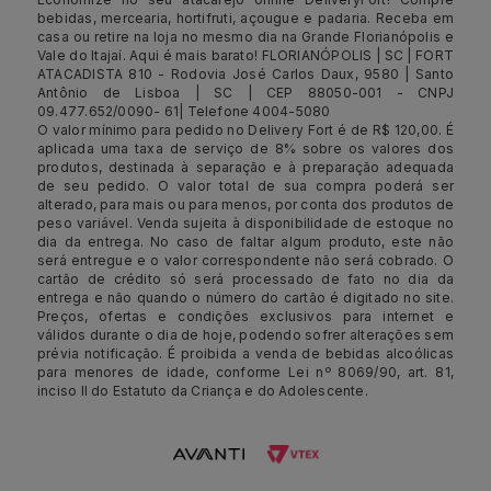
bebidas, mercearia, hortifruti, açougue e padaria. Receba em
casa ou retire na loja no mesmo dia na Grande Florianópolis e
Vale do Itajaí. Aqui é mais barato! FLORIANÓPOLIS | SC | FORT
ATACADISTA 810 - Rodovia José Carlos Daux, 9580 | Santo
Antônio de Lisboa | SC | CEP 88050-001 - CNPJ
09.477.652/0090- 61| Telefone 4004-5080
O valor mínimo para pedido no Delivery Fort é de R$ 120,00. É
aplicada uma taxa de serviço de 8% sobre os valores dos
produtos, destinada à separação e à preparação adequada
de seu pedido. O valor total de sua compra poderá ser
alterado, para mais ou para menos, por conta dos produtos de
peso variável. Venda sujeita à disponibilidade de estoque no
dia da entrega. No caso de faltar algum produto, este não
será entregue e o valor correspondente não será cobrado. O
cartão de crédito só será processado de fato no dia da
entrega e não quando o número do cartão é digitado no site.
Preços, ofertas e condições exclusivos para internet e
válidos durante o dia de hoje, podendo sofrer alterações sem
prévia notificação. É proibida a venda de bebidas alcoólicas
para menores de idade, conforme Lei nº 8069/90, art. 81,
inciso II do Estatuto da Criança e do Adolescente.