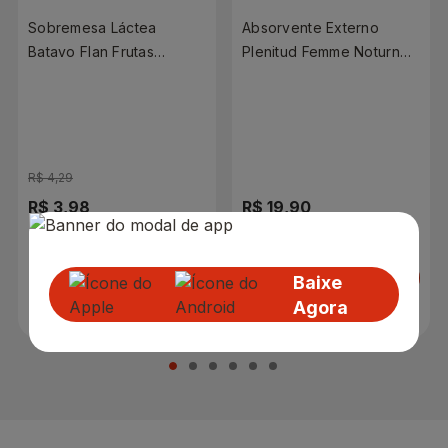
Sobremesa Láctea
Absorvente Externo
Batavo Flan Frutas
Plenitud Femme Noturno
Vermelhas 200g
Sem Abas Com 8
Unidades
R$ 4,29
R$ 3,98
R$ 19,90
Adicionar
Adicionar
Baixe
Agora