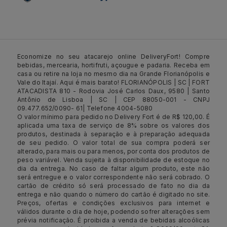
Economize no seu atacarejo online DeliveryFort! Compre
bebidas, mercearia, hortifruti, açougue e padaria. Receba em
casa ou retire na loja no mesmo dia na Grande Florianópolis e
Vale do Itajaí. Aqui é mais barato! FLORIANÓPOLIS | SC | FORT
ATACADISTA 810 - Rodovia José Carlos Daux, 9580 | Santo
Antônio de Lisboa | SC | CEP 88050-001 - CNPJ
09.477.652/0090- 61| Telefone 4004-5080
O valor mínimo para pedido no Delivery Fort é de R$ 120,00. É
aplicada uma taxa de serviço de 8% sobre os valores dos
produtos, destinada à separação e à preparação adequada
de seu pedido. O valor total de sua compra poderá ser
alterado, para mais ou para menos, por conta dos produtos de
peso variável. Venda sujeita à disponibilidade de estoque no
dia da entrega. No caso de faltar algum produto, este não
será entregue e o valor correspondente não será cobrado. O
cartão de crédito só será processado de fato no dia da
entrega e não quando o número do cartão é digitado no site.
Preços, ofertas e condições exclusivos para internet e
válidos durante o dia de hoje, podendo sofrer alterações sem
prévia notificação. É proibida a venda de bebidas alcoólicas