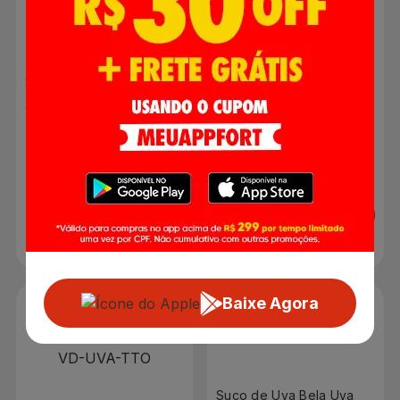
Néctar de Maracujá
500ml
Suco Pronto Kapo Uva
200ml
R$ 2,49
R$ 10,99
Adicionar
Adicionar
Baixe Agora
Suco de Uva Bela Uva