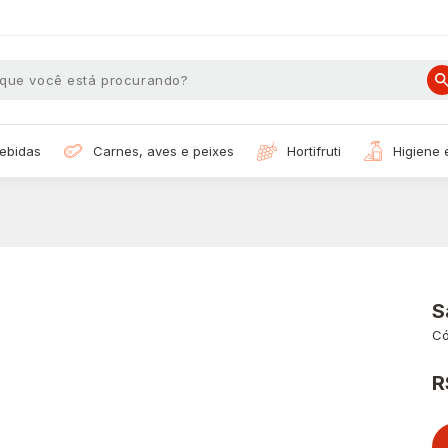
bebidas
carnes, aves e peixes
hortifruti
higiene
S
Có
R