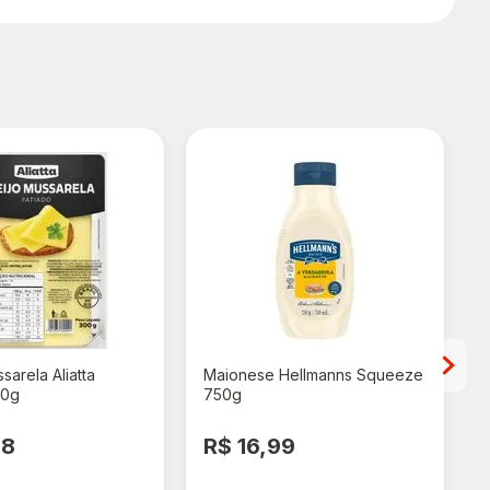
sarela Aliatta
Maionese Hellmanns Squeeze
00g
750g
98
R$ 16,99