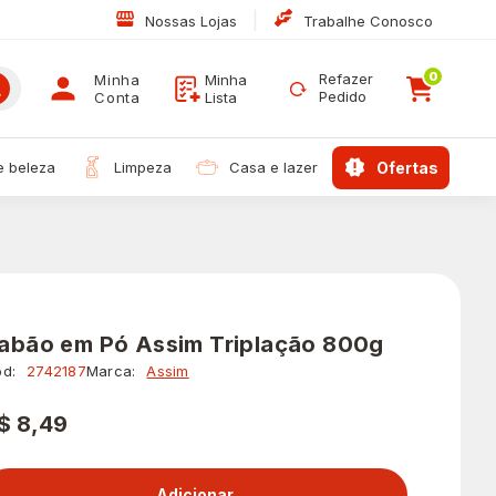
|
Nossas Lojas
Trabalhe Conosco
0
Refazer
Minha
Minha
Pedido
Conta
Lista
 e beleza
limpeza
casa e lazer
ofertas
abão em Pó Assim Triplação 800g
d:
2742187
Marca:
Assim
$ 8,49