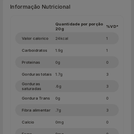
Informação Nutricional
Quantidade por porção
%VD*
20g
Valor calorico
24kcal
1
Carboidratos
1.9g
1
Proteinas
0g
0
Gorduras totais
1.7g
3
Gorduras
.6g
3
saturadas
Gordura Trans
0g
0
Fibra alimentar
.7g
3
Calcio
0mg
0