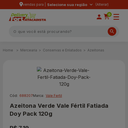
vendas para |
Selecione sua região
0
Mercearia
Conservas e Enlatados
Azeitonas
Cód:
688207
Marca:
Vale Fertil
Azeitona Verde Vale Fértil Fatiada
Doy Pack 120g