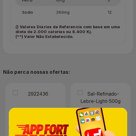
Ferro
0mg
0
Sodio
290mg
12
() Valores Diarios de Referencia com base em uma
dieta de 2.000 calorias ou 8.400 Kj.
(**) Valor Não Estabelecido.
Não perca nossas ofertas:
Ventilador de Mesa
Sal Refinado Lebre Light
Britânia Maxx Force 2 em
500g
1 Preto 220V |