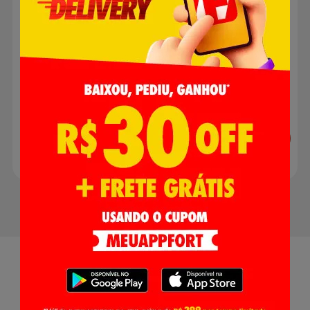
Ref:BVT400
R$ 179,90
R$ 8,08
R$ 169,99
Adicionar
Adicionar