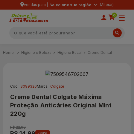
vendas para |
Selecione sua região
0
Higiene e Beleza
Higiene Bucal
Creme Dental
Cód:
3099326
Marca:
Colgate
Creme Dental Colgate Máxima
Proteção Anticáries Original Mint
220g
R$ 22,99
R$ 14,99
-34%