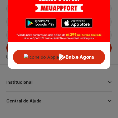
Cadastrar
Baixe Agora
Declaro estar ciente das
Politicas de Privacidade.
Institucional
Central de Ajuda