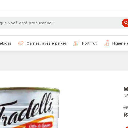
bebidas
carnes, aves e peixes
hortifruti
higiene
M
Có
R$
R