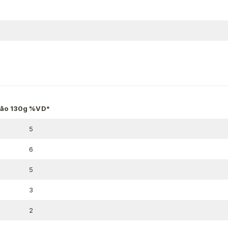
ção 130g
%VD*
5
6
5
3
2