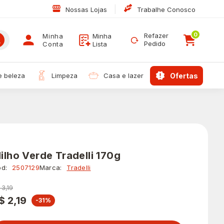
|
Nossas Lojas
Trabalhe Conosco
0
Refazer
Minha
Minha
Pedido
Conta
Lista
 e beleza
limpeza
casa e lazer
ofertas
ilho Verde Tradelli 170g
d:
2507129
Marca:
Tradelli
 3,19
$ 2,19
-31%