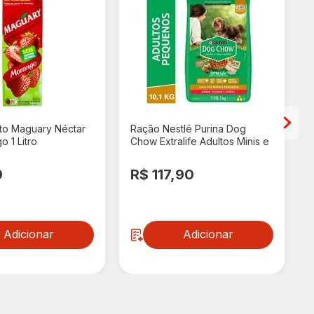
to Maguary Néctar
Ração Nestlé Purina Dog
 1 Litro
Chow Extralife Adultos Minis e
Pequenos Carne, Frango e
P
Arroz 10,1kg
9
R$ 117,90
Adicionar
Adicionar