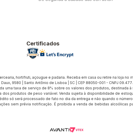
Certificados
earia, hortifruti, açougue e padaria. Receba em casa ou retire na loja no me
Daux, 9580 | Santo Antônio de Lisboa | SC | CEP 88050-001 - CNPJ 09.47
cada uma taxa de serviço de 8% sobre os valores dos produtos, destinada 
 dos produtos de peso variável. Venda sujeita à disponibilidade de estoqu
édito só será processado de fato no dia da entrega e não quando o número d
rações sem prévia notificação. É proibida a venda de bebidas alcoólicas pa