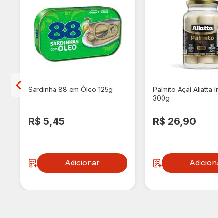
Sardinha 88 em Óleo 125g
Palmito Açaí Aliatta I
300g
R$ 5,45
R$ 26,90
Adicionar
Adicion