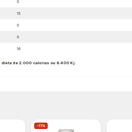
0
15
0
0
16
 dieta de 2.000 calorias ou 8.400 Kj.
-11%