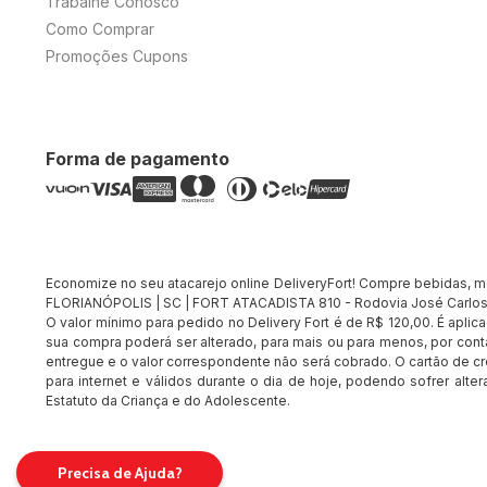
Trabalhe Conosco
Como Comprar
Promoções Cupons
Forma de pagamento
Economize no seu atacarejo online DeliveryFort! Compre bebidas, merc
FLORIANÓPOLIS | SC | FORT ATACADISTA 810 - Rodovia José Carlos 
O valor mínimo para pedido no Delivery Fort é de R$ 120,00. É apli
sua compra poderá ser alterado, para mais ou para menos, por conta
entregue e o valor correspondente não será cobrado. O cartão de cr
para internet e válidos durante o dia de hoje, podendo sofrer alte
Estatuto da Criança e do Adolescente.