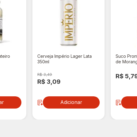
nteiro
Cerveja Império Lager Lata
Suco Pron
350ml
de Morango
R$ 3,49
R$ 5,7
R$ 3,09
ar
Adicionar