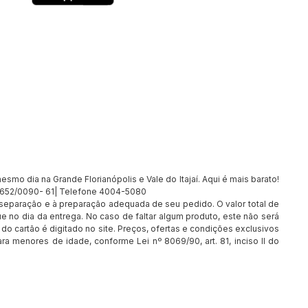
smo dia na Grande Florianópolis e Vale do Itajaí. Aqui é mais barato!
7.652/0090- 61| Telefone 4004-5080
à separação e à preparação adequada de seu pedido. O valor total de
e no dia da entrega. No caso de faltar algum produto, este não será
o cartão é digitado no site. Preços, ofertas e condições exclusivos
ra menores de idade, conforme Lei nº 8069/90, art. 81, inciso II do