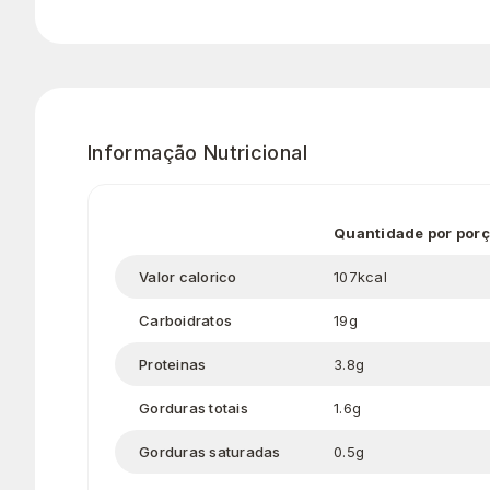
Informação Nutricional
Quantidade por por
Valor calorico
107kcal
Carboidratos
19g
Proteinas
3.8g
Gorduras totais
1.6g
Gorduras saturadas
0.5g