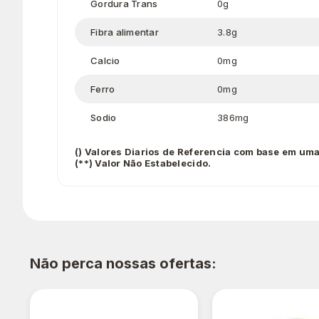
Gordura Trans
0g
Fibra alimentar
3.8g
Calcio
0mg
Ferro
0mg
Sodio
386mg
() Valores Diarios de Referencia com base em uma
(**) Valor Não Estabelecido.
Não perca nossas ofertas: