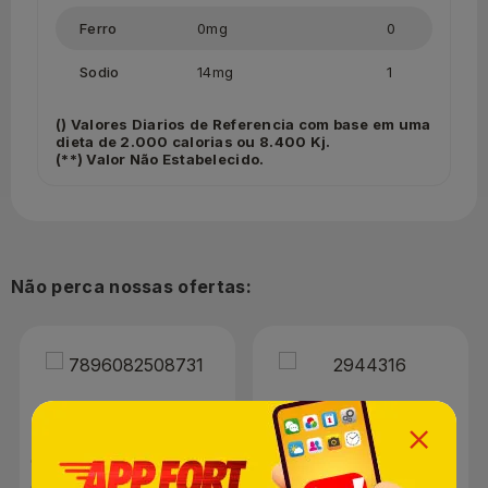
Ferro
0mg
0
Sodio
14mg
1
() Valores Diarios de Referencia com base em uma
dieta de 2.000 calorias ou 8.400 Kj.
(**) Valor Não Estabelecido.
Não perca nossas ofertas:
Camarão Vannamei
Azeitona Verde Nucete
Cozido Costa Sul 200g
com Caroço Sachê 120g