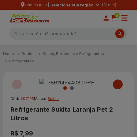
vendas para |
Selecione sua região
0
Bebidas
Sucos, Refrescos e Refrigerantes
Refrigerantes
Cód:
207195
Marca:
Sukita
Refrigerante Sukita Laranja Pet 2
Litros
R$ 7,99