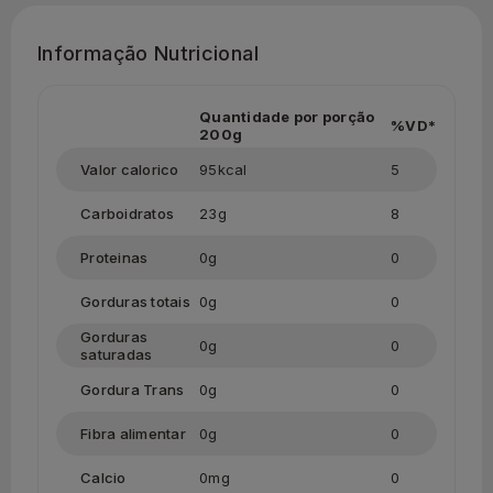
Informação Nutricional
Quantidade por porção
%VD*
200g
Valor calorico
95kcal
5
Carboidratos
23g
8
Proteinas
0g
0
Gorduras totais
0g
0
Gorduras
0g
0
saturadas
Gordura Trans
0g
0
Fibra alimentar
0g
0
Calcio
0mg
0