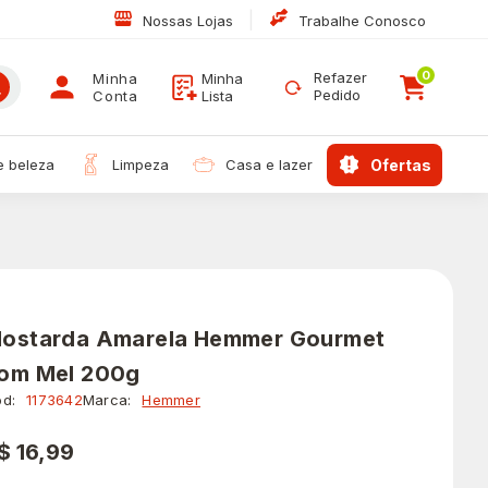
|
Nossas Lojas
Trabalhe Conosco
0
Refazer
Minha
Minha
Pedido
Conta
Lista
 e beleza
limpeza
casa e lazer
ofertas
ostarda Amarela Hemmer Gourmet
om Mel 200g
d:
1173642
Marca:
Hemmer
$ 16,99