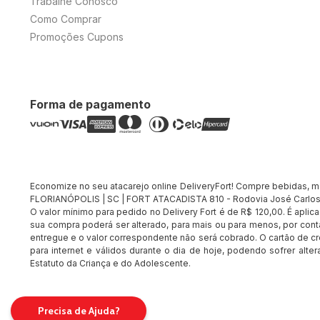
Trabalhe Conosco
Como Comprar
Promoções Cupons
Forma de pagamento
Economize no seu atacarejo online DeliveryFort! Compre bebidas, merc
FLORIANÓPOLIS | SC | FORT ATACADISTA 810 - Rodovia José Carlos 
O valor mínimo para pedido no Delivery Fort é de R$ 120,00. É apli
sua compra poderá ser alterado, para mais ou para menos, por conta
entregue e o valor correspondente não será cobrado. O cartão de cr
para internet e válidos durante o dia de hoje, podendo sofrer alte
Estatuto da Criança e do Adolescente.