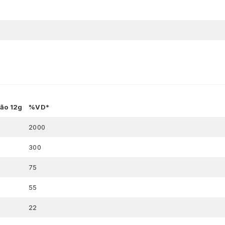
ão 12g
%VD*
2000
300
75
55
22