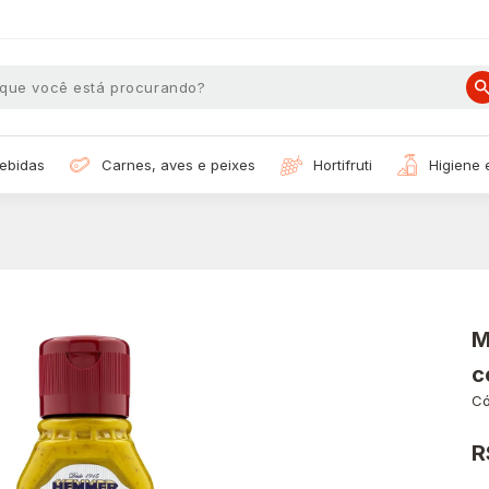
bebidas
carnes, aves e peixes
hortifruti
higiene
M
c
Có
R