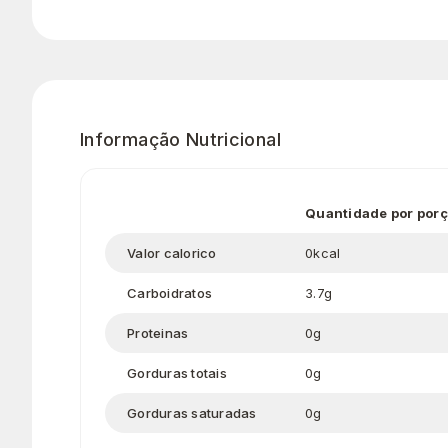
Informação Nutricional
Quantidade por porç
Valor calorico
0kcal
Carboidratos
3.7g
Proteinas
0g
Gorduras totais
0g
Gorduras saturadas
0g