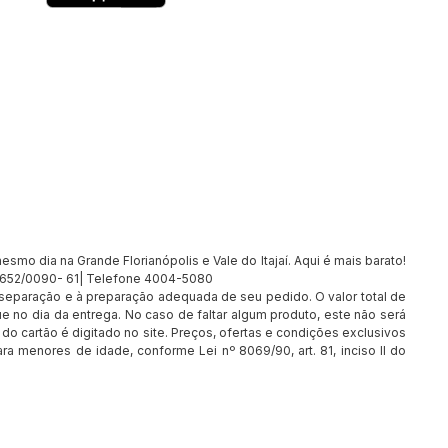
smo dia na Grande Florianópolis e Vale do Itajaí. Aqui é mais barato!
7.652/0090- 61| Telefone 4004-5080
à separação e à preparação adequada de seu pedido. O valor total de
e no dia da entrega. No caso de faltar algum produto, este não será
o cartão é digitado no site. Preços, ofertas e condições exclusivos
ra menores de idade, conforme Lei nº 8069/90, art. 81, inciso II do