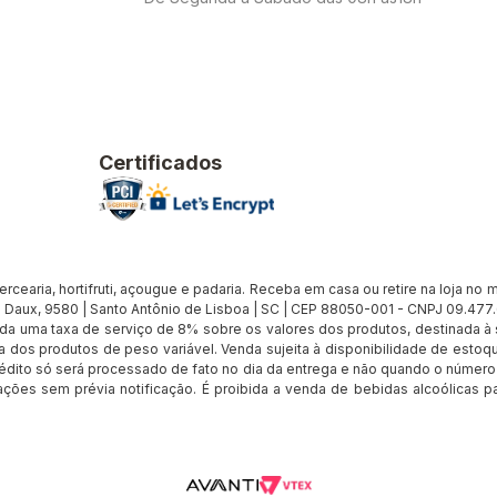
Certificados
earia, hortifruti, açougue e padaria. Receba em casa ou retire na loja no me
Daux, 9580 | Santo Antônio de Lisboa | SC | CEP 88050-001 - CNPJ 09.47
cada uma taxa de serviço de 8% sobre os valores dos produtos, destinada 
 dos produtos de peso variável. Venda sujeita à disponibilidade de estoqu
édito só será processado de fato no dia da entrega e não quando o número d
rações sem prévia notificação. É proibida a venda de bebidas alcoólicas pa