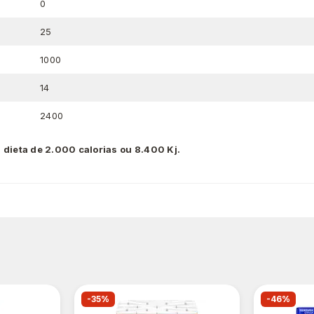
0
25
1000
14
2400
 dieta de 2.000 calorias ou 8.400 Kj.
-35%
-46%