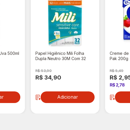
 Uva 500ml
Papel Higiênico Mili Folha
Creme de L
Dupla Neutro 30M Com 32
Pak 200g
Unidades
R$ 53,90
R$ 5,49
R$ 34,90
R$ 2,9
R$ 2,78
ar
Adicionar