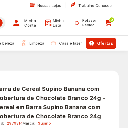
|
Nossas Lojas
Trabalhe Conosco
0
Refazer
Minha
Minha
Pedido
Conta
Lista
 e beleza
limpeza
casa e lazer
ofertas
arra de Cereal Supino Banana com
obertura de Chocolate Branco 24g -
ereal em Barra Supino Banana com
obertura de Chocolate Branco 24g
d:
2979314
Marca:
Supino