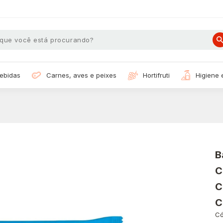
bebidas
carnes, aves e peixes
hortifruti
higiene
B
C
C
C
Có