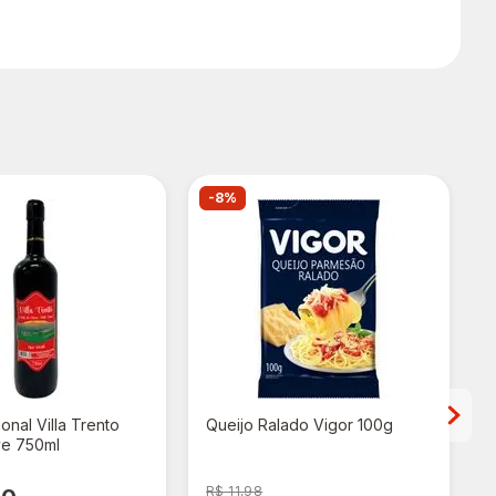
-8%
onal Villa Trento
Queijo Ralado Vigor 100g
ve 750ml
R$ 11,98