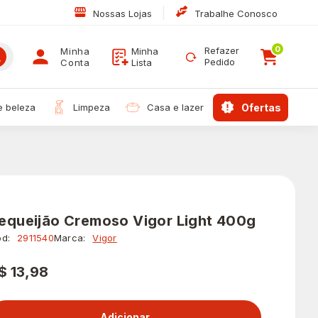
|
Nossas Lojas
Trabalhe Conosco
0
Refazer
Minha
Minha
Pedido
Conta
Lista
 e beleza
limpeza
casa e lazer
ofertas
equeijão Cremoso Vigor Light 400g
d:
2911540
Marca:
Vigor
$ 13,98