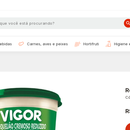
bebidas
carnes, aves e peixes
hortifruti
higiene
R
Có
R