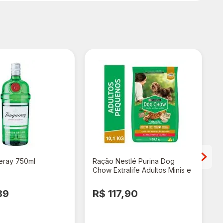
eray 750ml
Ração Nestlé Purina Dog
Chow Extralife Adultos Minis e
Pequenos Carne, Frango e
Arroz 10,1kg
89
R$ 117,90