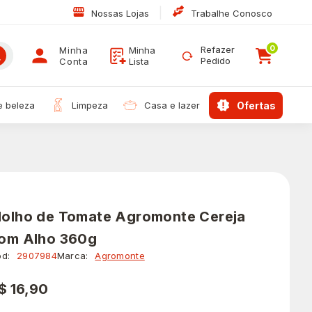
|
Nossas Lojas
Trabalhe Conosco
0
Refazer
Minha
Minha
Pedido
Conta
Lista
 e beleza
limpeza
casa e lazer
ofertas
olho de Tomate Agromonte Cereja
om Alho 360g
d:
2907984
Marca:
Agromonte
$ 16,90