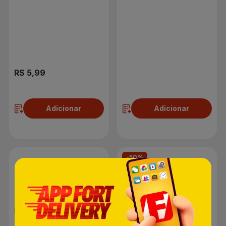
Sachê 460g
R$ 5,99
R$ 5,69
Adicionar
Adicionar
-50%
Molho de Tomate Heinz
Tomate sem Pele
Tradicional 240g
Mastroiani Lata 400g