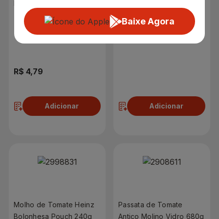
para Strogonoff Elefante
Gourmet 910g
Sabores 300g
Baixe Agora
R$ 4,79
R$ 19,99
Adicionar
Adicionar
Molho de Tomate Heinz
Passata de Tomate
Bolonhesa Pouch 240g
Antico Molino Vidro 680g