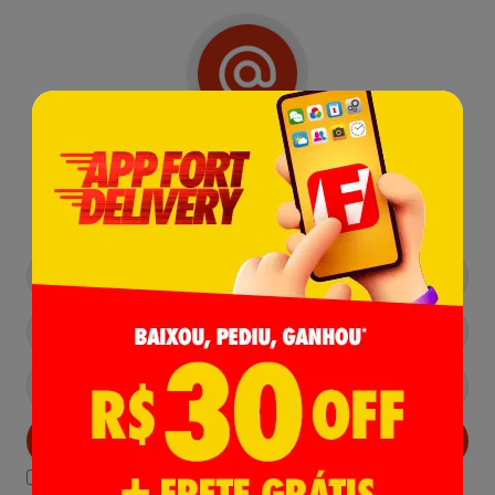
Receba nossas
Novidades
,
Lançamentos e Promoções!
Cadastrar
Declaro estar ciente das
Politicas de Privacidade.