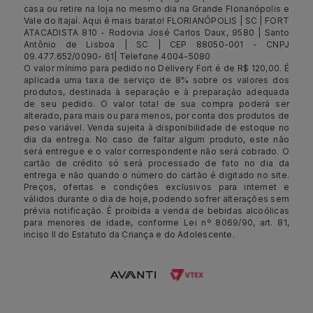
casa ou retire na loja no mesmo dia na Grande Florianópolis e
Vale do Itajaí. Aqui é mais barato! FLORIANÓPOLIS | SC | FORT
ATACADISTA 810 - Rodovia José Carlos Daux, 9580 | Santo
Antônio de Lisboa | SC | CEP 88050-001 - CNPJ
09.477.652/0090- 61| Telefone 4004-5080
O valor mínimo para pedido no Delivery Fort é de R$ 120,00. É
aplicada uma taxa de serviço de 8% sobre os valores dos
produtos, destinada à separação e à preparação adequada
de seu pedido. O valor total de sua compra poderá ser
alterado, para mais ou para menos, por conta dos produtos de
peso variável. Venda sujeita à disponibilidade de estoque no
dia da entrega. No caso de faltar algum produto, este não
será entregue e o valor correspondente não será cobrado. O
cartão de crédito só será processado de fato no dia da
entrega e não quando o número do cartão é digitado no site.
Preços, ofertas e condições exclusivos para internet e
válidos durante o dia de hoje, podendo sofrer alterações sem
prévia notificação. É proibida a venda de bebidas alcoólicas
para menores de idade, conforme Lei nº 8069/90, art. 81,
inciso II do Estatuto da Criança e do Adolescente.