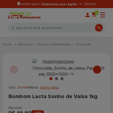
vendas para |
Selecione sua região
0
Mercearia
Doces e Sobremesas
Chocolate
Cód:
243469
Marca:
Sonho Valsa
Bombom Lacta Sonho de Valsa 1kg
R$ 69,89
-28%