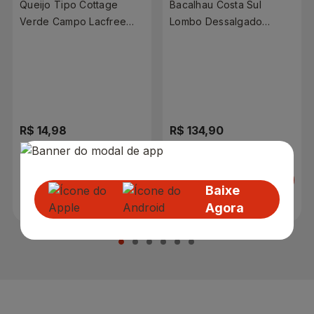
Queijo Tipo Cottage
Bacalhau Costa Sul
Verde Campo Lacfree
Lombo Dessalgado
Zero Lactose 200g
Congelado 600g
R$ 14,98
R$ 134,90
Adicionar
Adicionar
Baixe
Agora