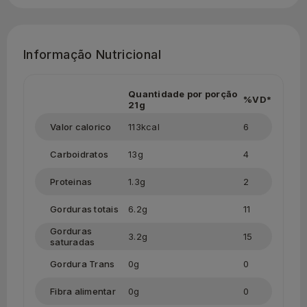
Informação Nutricional
Quantidade por porção
%VD*
21g
Valor calorico
113kcal
6
Carboidratos
13g
4
Proteinas
1.3g
2
Gorduras totais
6.2g
11
Gorduras
3.2g
15
saturadas
Gordura Trans
0g
0
Fibra alimentar
0g
0