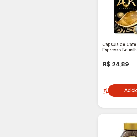
Três Corações
(2)
Cápsula de Café
Espresso Baunil
10 Cápsulas
R$ 24,89
Adici