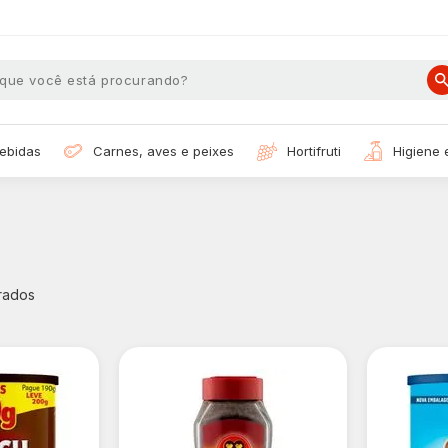
bebidas
carnes, aves e peixes
hortifruti
higiene
rados