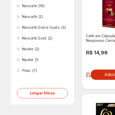
Nescafe
(18)
Nescafé
(2)
Nescafé Dolce Gusto
(3)
Café em Cápsula
Nescafé Gold
(2)
Nespresso Cerra
Com 10 Cápsulas
Nestle
(2)
R$ 14,99
Nestlé
(1)
Pilao
(7)
Adici
Pilao
(2)
Sendeski
(1)
Limpar filtros
Starbucks
(9)
Três Corações
(2)