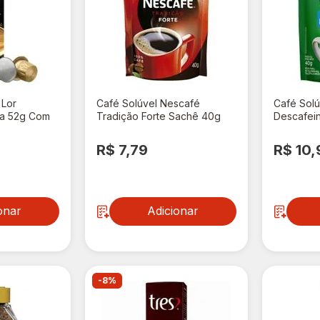
 Lor
Café Solúvel Nescafé
Café Solú
ha 52g Com
Tradição Forte Sachê 40g
Descafei
R$ 7,79
R$ 10,
onar
Adicionar
-8%