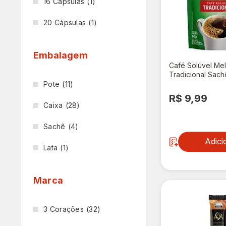
16 Cápsulas
(1)
20 Cápsulas
(1)
Embalagem
Café Solúvel Meli
Tradicional Sac
Pote
(11)
R$ 9,99
Caixa
(28)
Sachê
(4)
Adici
Lata
(1)
Marca
3 Corações
(32)