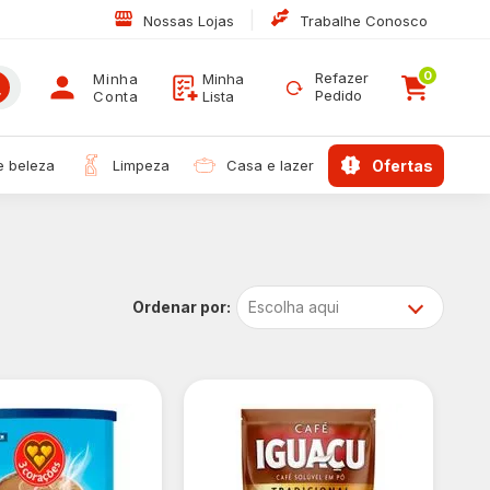
|
Nossas Lojas
Trabalhe Conosco
0
Refazer
Minha
Minha
Pedido
Conta
Lista
 e beleza
limpeza
casa e lazer
ofertas
Escolha aqui