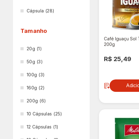
Cápsula
(28)
Tamanho
Café Iguaçu Sol 
200g
20g
(1)
R$ 25,49
50g
(3)
100g
(3)
Adici
160g
(2)
200g
(6)
10 Cápsulas
(25)
12 Cápsulas
(1)