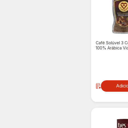
Café Solúvel 3 
100% Arábica Vi
R$ 27,89
Adici