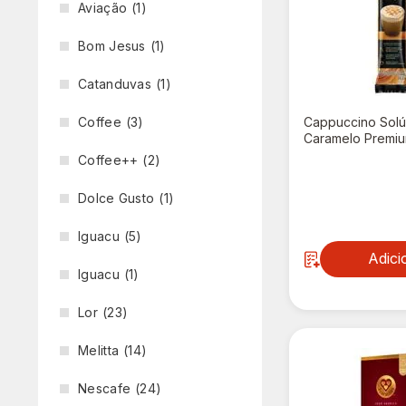
Aviação
(1)
Bom Jesus
(1)
Catanduvas
(1)
Coffee
(3)
Cappuccino Solú
Caramelo Premiu
Coffee++
(2)
R$ 2,69
Dolce Gusto
(1)
Iguacu
(5)
Adici
Iguacu
(1)
Lor
(23)
Melitta
(14)
Nescafe
(24)