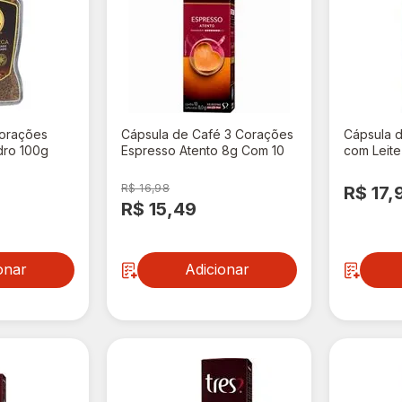
Corações
Cápsula de Café 3 Corações
Cápsula 
dro 100g
Espresso Atento 8g Com 10
com Leit
Cápsulas
Cápsulas
R$ 16,98
R$ 17,
R$ 15,49
onar
Adicionar