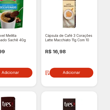
vel Melitta
Cápsula de Café 3 Corações
nado Sachê 40g
Latte Macchiato 11g Com 10
Cápsulas
99
R$ 16,98
Adicionar
Adicionar