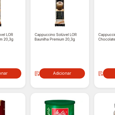
vel LOR
Cappuccino Solúvel LOR
Cappucci
m 20,3g
Baunilha Premium 20,3g
Chocolat
R$ 2,69
R$ 2,6
onar
Adicionar