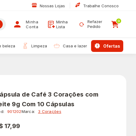
|
Nossas Lojas
Trabalhe Conosco
0
Refazer
Minha
Minha
Pedido
Conta
Lista
 e beleza
limpeza
casa e lazer
ofertas
ápsula de Café 3 Corações com
eite 9g Com 10 Cápsulas
d:
901202
Marca:
3 Corações
$ 17,99