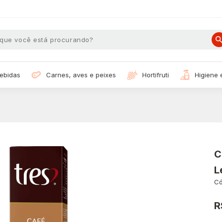
bebidas
carnes, aves e peixes
hortifruti
higiene
C
L
Có
R