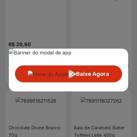
Leite 1kg
65g
R$ 29,90
R$ 5,99
Adicionar
Adicionar
Baixe Agora
Chocolate Divine Branco
Bala de Caramelo Butter
70g
Toffees Leite 400g