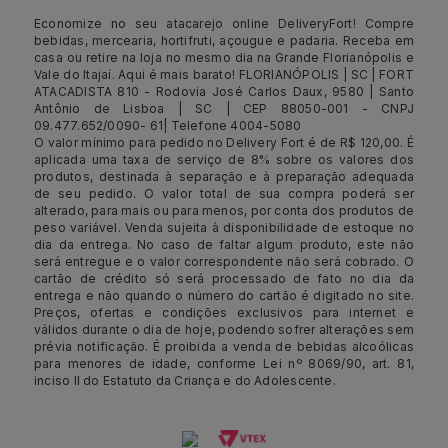
Economize no seu atacarejo online DeliveryFort! Compre
bebidas, mercearia, hortifruti, açougue e padaria. Receba em
casa ou retire na loja no mesmo dia na Grande Florianópolis e
Vale do Itajaí. Aqui é mais barato! FLORIANÓPOLIS | SC | FORT
ATACADISTA 810 - Rodovia José Carlos Daux, 9580 | Santo
Antônio de Lisboa | SC | CEP 88050-001 - CNPJ
09.477.652/0090- 61| Telefone 4004-5080
O valor mínimo para pedido no Delivery Fort é de R$ 120,00. É
aplicada uma taxa de serviço de 8% sobre os valores dos
produtos, destinada à separação e à preparação adequada
de seu pedido. O valor total de sua compra poderá ser
alterado, para mais ou para menos, por conta dos produtos de
peso variável. Venda sujeita à disponibilidade de estoque no
dia da entrega. No caso de faltar algum produto, este não
será entregue e o valor correspondente não será cobrado. O
cartão de crédito só será processado de fato no dia da
entrega e não quando o número do cartão é digitado no site.
Preços, ofertas e condições exclusivos para internet e
válidos durante o dia de hoje, podendo sofrer alterações sem
prévia notificação. É proibida a venda de bebidas alcoólicas
para menores de idade, conforme Lei nº 8069/90, art. 81,
inciso II do Estatuto da Criança e do Adolescente.