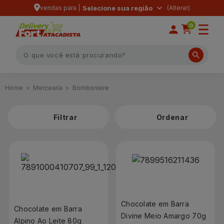
vendas para |
Selecione sua região
0
Mercearia
Bomboniere
Filtrar
Chocolate em Barra
Chocolate em Barra
Divine Meio Amargo 70g
Alpino Ao Leite 80g