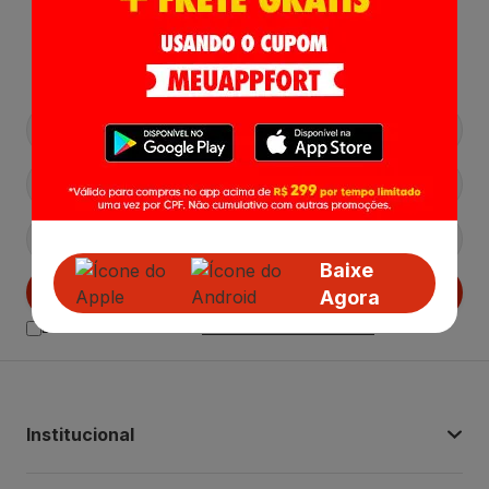
Receba nossas
Novidades
,
Lançamentos e Promoções!
Baixe
Cadastrar
Agora
Declaro estar ciente das
Politicas de Privacidade.
Institucional