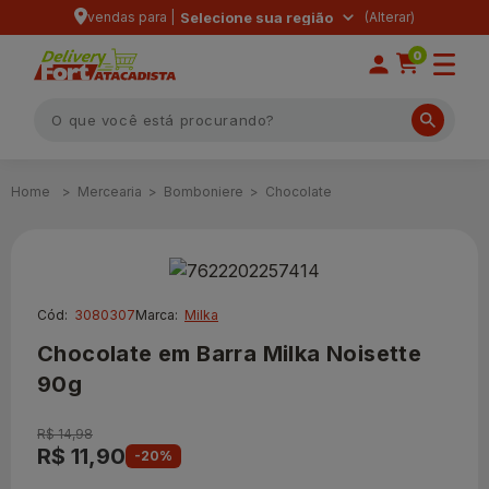
vendas para |
Selecione sua região
0
Mercearia
Bomboniere
Chocolate
Cód:
3080307
Marca:
Milka
Chocolate em Barra Milka Noisette
90g
R$ 14,98
R$ 11,90
-20%