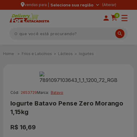
vendas para |
Selecione sua região
0
Frios e Laticínios
Lácteos
Iogurtes
Cód:
2653729
Marca:
Batavo
Iogurte Batavo Pense Zero Morango
1,15kg
R$ 16,69