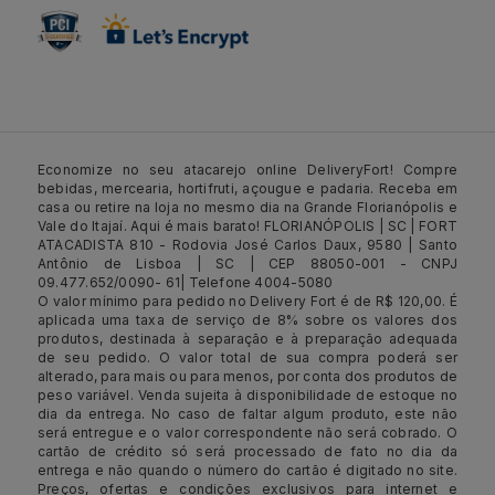
Economize no seu atacarejo online DeliveryFort! Compre
bebidas, mercearia, hortifruti, açougue e padaria. Receba em
casa ou retire na loja no mesmo dia na Grande Florianópolis e
Vale do Itajaí. Aqui é mais barato! FLORIANÓPOLIS | SC | FORT
ATACADISTA 810 - Rodovia José Carlos Daux, 9580 | Santo
Antônio de Lisboa | SC | CEP 88050-001 - CNPJ
09.477.652/0090- 61| Telefone 4004-5080
O valor mínimo para pedido no Delivery Fort é de R$ 120,00. É
aplicada uma taxa de serviço de 8% sobre os valores dos
produtos, destinada à separação e à preparação adequada
de seu pedido. O valor total de sua compra poderá ser
alterado, para mais ou para menos, por conta dos produtos de
peso variável. Venda sujeita à disponibilidade de estoque no
dia da entrega. No caso de faltar algum produto, este não
será entregue e o valor correspondente não será cobrado. O
cartão de crédito só será processado de fato no dia da
entrega e não quando o número do cartão é digitado no site.
Preços, ofertas e condições exclusivos para internet e