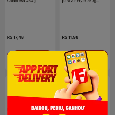
Calabresa 460g
para Air Fryer 250g
Unidade
R$ 17,48
R$ 11,98
Adicionar
Adicionar
Hambúrguer Bovino
Pizza Seara Mussarela
Perdigão Costela na