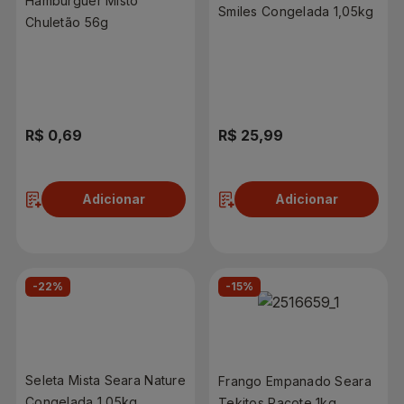
Hambúrguer Misto
Smiles Congelada 1,05kg
Chuletão 56g
R$ 0,69
R$ 25,99
Adicionar
Adicionar
-22%
-15%
Seleta Mista Seara Nature
Frango Empanado Seara
Congelada 1,05kg
Tekitos Pacote 1kg