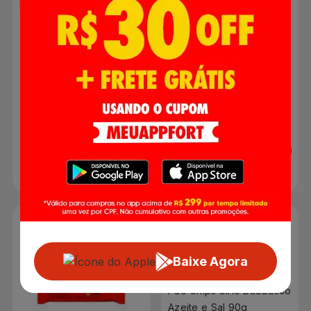
para Air Fryer 220g
Brasa 150g
Unidade
R$ 11,98
R$ 5,99
Adicionar
Adicionar
Baixe Agora
Pão Chips Sirio Bauducco
Azeite e Sal 90g