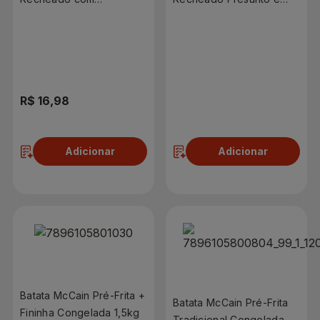
Requeijão Catupiry 390g
Queijo 110g
R$ 16,98
R$ 4,99
Adicionar
Adicionar
Batata McCain Pré-Frita +
Batata McCain Pré-Frita
Fininha Congelada 1,5kg
Tradicional Congelada