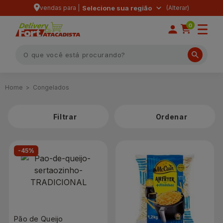
vendas para |
Selecione sua região
0
Congelados
Filtrar
-45%
Pão de Queijo