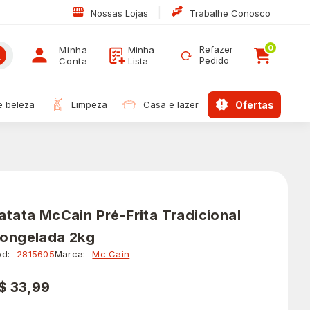
|
Nossas Lojas
Trabalhe Conosco
0
Refazer
Minha
Minha
Pedido
Conta
Lista
 e beleza
limpeza
casa e lazer
ofertas
atata McCain Pré-Frita Tradicional
ongelada 2kg
d:
2815605
Marca:
Mc Cain
$ 33,99