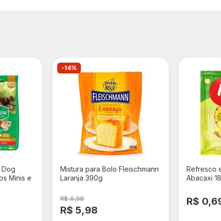
-14%
a Dog
Mistura para Bolo Fleischmann
Refresco 
os Minis e
Laranja 390g
Abacaxi 1
rango e
R$ 6,98
R$ 0,6
R$ 5,98