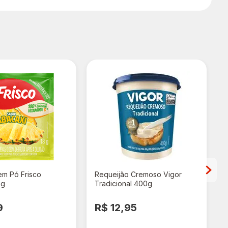
em Pó Frisco
Requeijão Cremoso Vigor
8g
Tradicional 400g
9
R$ 12,95