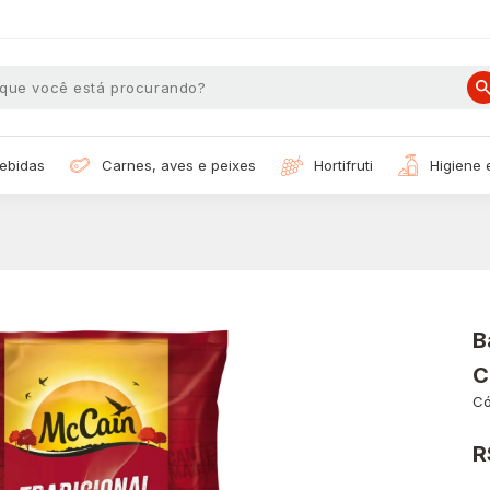
bebidas
carnes, aves e peixes
hortifruti
higiene
B
C
Có
R