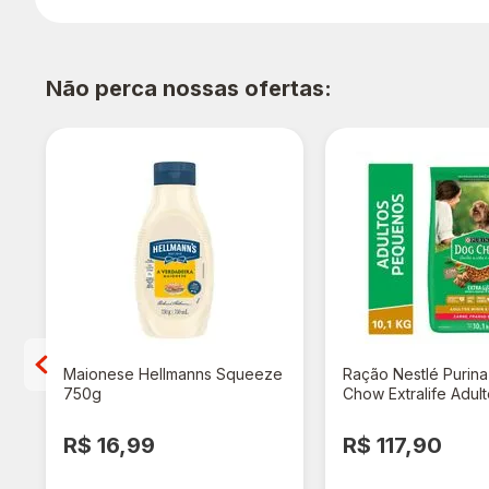
Não perca nossas ofertas:
Maionese Hellmanns Squeeze
Ração Nestlé Purin
750g
Chow Extralife Adult
Pequenos Carne, F
Arroz 10,1kg
R$ 16,99
R$ 117,90