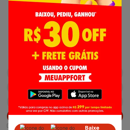
Receba nossas
Novidades
,
Lançamentos e Promoções!
Cadastrar
Declaro estar ciente das
Politicas de Privacidade.
Baixe