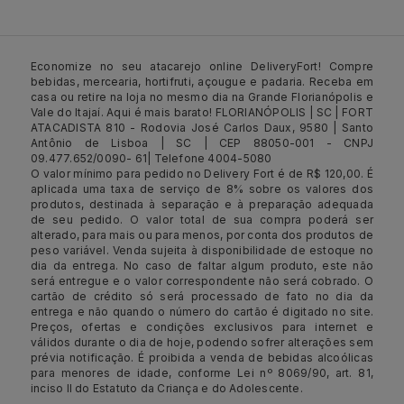
Economize no seu atacarejo online DeliveryFort! Compre
bebidas, mercearia, hortifruti, açougue e padaria. Receba em
casa ou retire na loja no mesmo dia na Grande Florianópolis e
Vale do Itajaí. Aqui é mais barato! FLORIANÓPOLIS | SC | FORT
ATACADISTA 810 - Rodovia José Carlos Daux, 9580 | Santo
Antônio de Lisboa | SC | CEP 88050-001 - CNPJ
09.477.652/0090- 61| Telefone 4004-5080
O valor mínimo para pedido no Delivery Fort é de R$ 120,00. É
aplicada uma taxa de serviço de 8% sobre os valores dos
produtos, destinada à separação e à preparação adequada
de seu pedido. O valor total de sua compra poderá ser
alterado, para mais ou para menos, por conta dos produtos de
peso variável. Venda sujeita à disponibilidade de estoque no
dia da entrega. No caso de faltar algum produto, este não
será entregue e o valor correspondente não será cobrado. O
cartão de crédito só será processado de fato no dia da
entrega e não quando o número do cartão é digitado no site.
Preços, ofertas e condições exclusivos para internet e
válidos durante o dia de hoje, podendo sofrer alterações sem
prévia notificação. É proibida a venda de bebidas alcoólicas
para menores de idade, conforme Lei nº 8069/90, art. 81,
inciso II do Estatuto da Criança e do Adolescente.