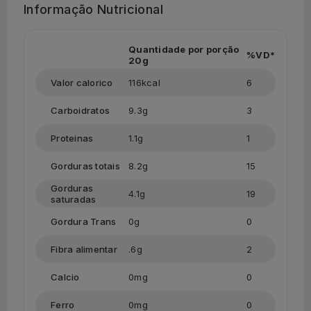
Informação Nutricional
Quantidade por porção
%VD*
20g
Valor calorico
116kcal
6
Carboidratos
9.3g
3
Proteinas
1.1g
1
Gorduras totais
8.2g
15
Gorduras
4.1g
19
saturadas
Gordura Trans
0g
0
Fibra alimentar
.6g
2
Calcio
0mg
0
Ferro
0mg
0