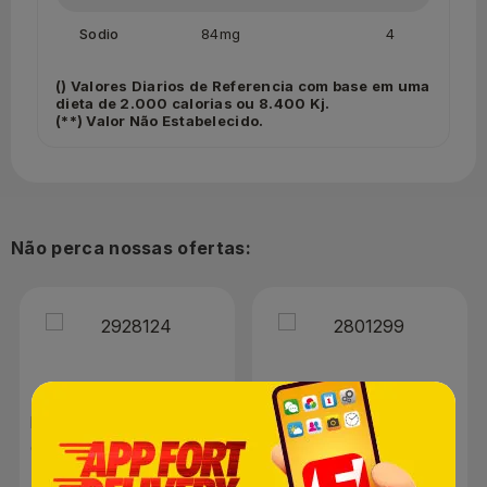
Sodio
84mg
4
() Valores Diarios de Referencia com base em uma
dieta de 2.000 calorias ou 8.400 Kj.
(**) Valor Não Estabelecido.
Não perca nossas ofertas:
Macarrão DItalia Massa
Amaciante de Carne
Caseira com Ovos
Kisabor 1,01kg
Talharim 500g