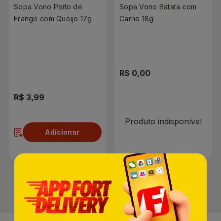
Sopa Vono Peito de
Sopa Vono Batata com
Frango com Queijo 17g
Carne 18g
R$ 0,00
R$ 3,99
Produto indisponível
Adicionar
1