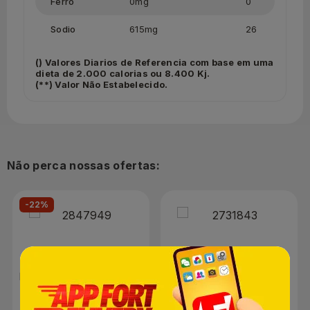
Ferro
0mg
0
Sodio
615mg
26
() Valores Diarios de Referencia com base em uma
dieta de 2.000 calorias ou 8.400 Kj.
(**) Valor Não Estabelecido.
Não perca nossas ofertas:
-22%
Escova Dental Colgate
Mini Bombons Flormel
Zig Zag Carvão Macia |
Coco Zero Açúcar 60g
Com 2 Unidades