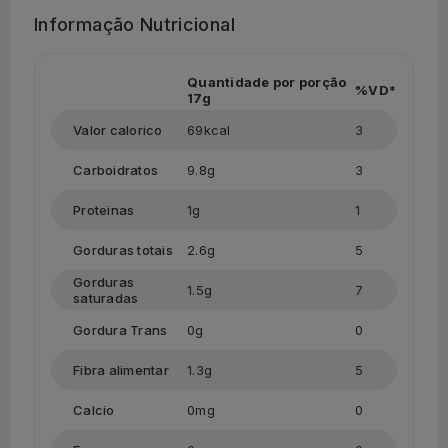
Informação Nutricional
Quantidade por porção
%VD*
17g
Valor calorico
69kcal
3
Carboidratos
9.8g
3
Proteinas
1g
1
Gorduras totais
2.6g
5
Gorduras
1.5g
7
saturadas
Gordura Trans
0g
0
Fibra alimentar
1.3g
5
Calcio
0mg
0