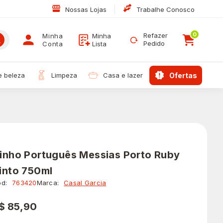
|
Nossas Lojas
Trabalhe Conosco
0
Refazer
Minha
Minha
Pedido
Conta
Lista
 e beleza
limpeza
casa e lazer
ofertas
inho Português Messias Porto Ruby
into 750ml
d:
763420
Marca:
Casal Garcia
$ 85,90