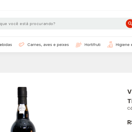
bebidas
carnes, aves e peixes
hortifruti
higiene
V
T
Có
R