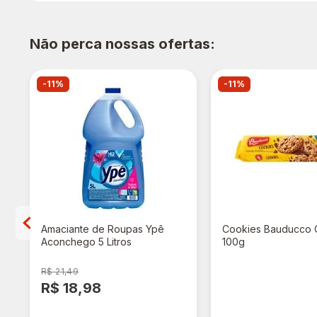
Não perca nossas ofertas:
-11%
-11%
Amaciante de Roupas Ypê
Cookies Bauducco O
Aconchego 5 Litros
100g
R$ 21,49
R$ 18,98
R$ 3,98