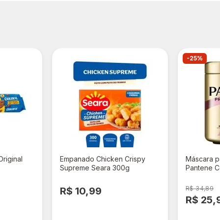
-25%
riginal
Empanado Chicken Crispy
Máscara p
Supreme Seara 300g
Pantene C
Resgata 5
R$ 34,89
R$ 10,99
R$ 25,