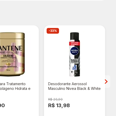
-33%
ara Tratamento
Desodorante Aerossol
olágeno Hidrata e
Masculino Nivea Black & White
50ml
Invisible 200ml Embalagem
Econômica
R$ 20,90
90
R$ 13,98