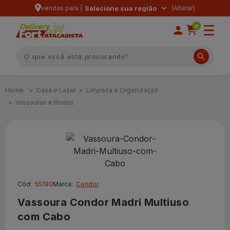
vendas para |
Selecione sua região
0
Casa e Lazer
Limpeza e Organização
Vassouras e Rodos
Cód:
55190
Marca:
Condor
Vassoura Condor Madri Multiuso
com Cabo