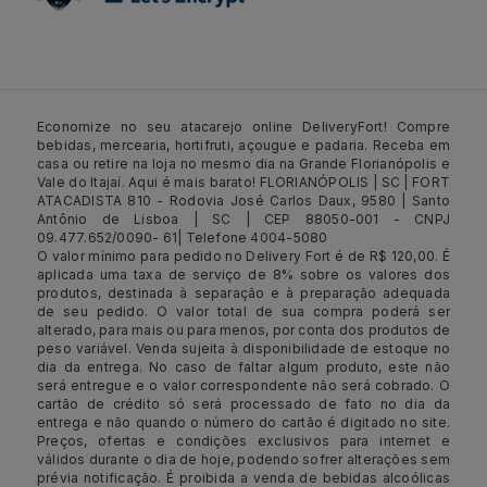
Economize no seu atacarejo online DeliveryFort! Compre
bebidas, mercearia, hortifruti, açougue e padaria. Receba em
casa ou retire na loja no mesmo dia na Grande Florianópolis e
Vale do Itajaí. Aqui é mais barato! FLORIANÓPOLIS | SC | FORT
ATACADISTA 810 - Rodovia José Carlos Daux, 9580 | Santo
Antônio de Lisboa | SC | CEP 88050-001 - CNPJ
09.477.652/0090- 61| Telefone 4004-5080
O valor mínimo para pedido no Delivery Fort é de R$ 120,00. É
aplicada uma taxa de serviço de 8% sobre os valores dos
produtos, destinada à separação e à preparação adequada
de seu pedido. O valor total de sua compra poderá ser
alterado, para mais ou para menos, por conta dos produtos de
peso variável. Venda sujeita à disponibilidade de estoque no
dia da entrega. No caso de faltar algum produto, este não
será entregue e o valor correspondente não será cobrado. O
cartão de crédito só será processado de fato no dia da
entrega e não quando o número do cartão é digitado no site.
Preços, ofertas e condições exclusivos para internet e
válidos durante o dia de hoje, podendo sofrer alterações sem
prévia notificação. É proibida a venda de bebidas alcoólicas