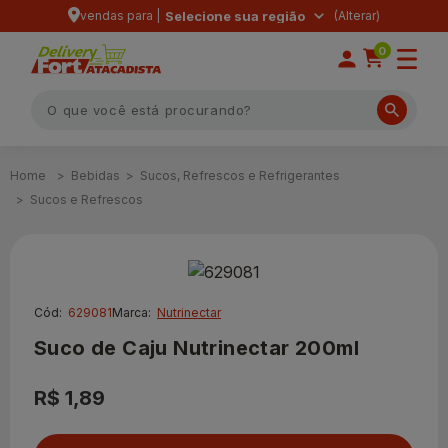
vendas para |
Selecione sua região
0
Bebidas
Sucos, Refrescos e Refrigerantes
Sucos e Refrescos
Cód:
629081
Marca:
Nutrinectar
Suco de Caju Nutrinectar 200ml
R$ 1,89