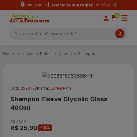
vendas para |
Selecione sua região
0
Higiene e Beleza
Cabelo
Shampoo
Cód:
2928728
Marca:
Loreal Paris
Shampoo Elseve Glycolic Gloss
400ml
R$ 31,99
R$ 25,90
-19%