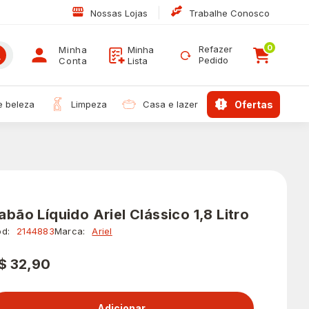
|
Nossas Lojas
Trabalhe Conosco
0
Refazer
Minha
Minha
Pedido
Conta
Lista
 e beleza
limpeza
casa e lazer
ofertas
abão Líquido Ariel Clássico 1,8 Litro
d:
2144883
Marca:
Ariel
$ 32,90