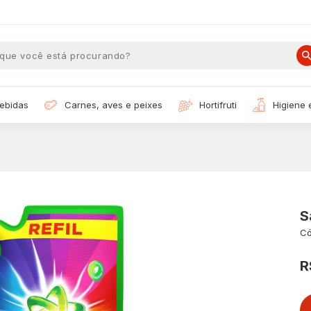
bebidas
carnes, aves e peixes
hortifruti
higiene
S
Có
R