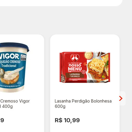
 Cremoso Vigor
Lasanha Perdigão Bolonhesa
al 400g
600g
99
R$ 10,99