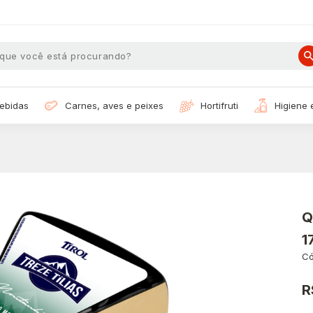
bebidas
carnes, aves e peixes
hortifruti
higiene
Q
1
Có
R