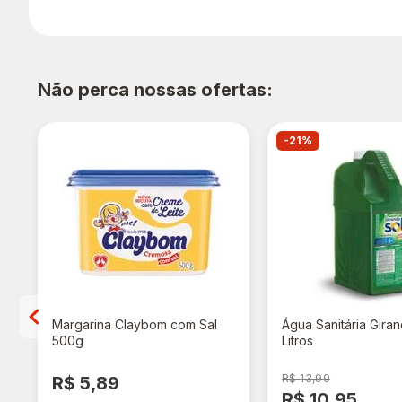
Não perca nossas ofertas:
-21%
Margarina Claybom com Sal
Água Sanitária Giran
500g
Litros
R$ 13,99
R$ 5,89
R$ 10,95