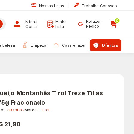
|
Nossas Lojas
Trabalhe Conosco
0
Refazer
Minha
Minha
Pedido
Conta
Lista
 e beleza
limpeza
casa e lazer
ofertas
ueijo Montanhês Tirol Treze Tílias
75g Fracionado
d:
3079082
Marca:
Tirol
$ 21,90