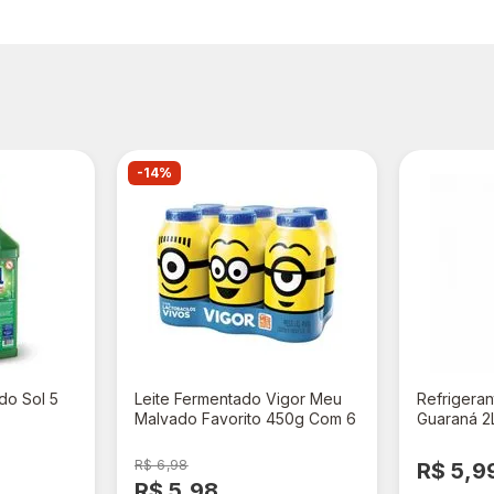
-14%
do Sol 5
Leite Fermentado Vigor Meu
Refrigeran
Malvado Favorito 450g Com 6
Guaraná 2
Unidades
R$ 6,98
R$ 5,9
R$ 5,98