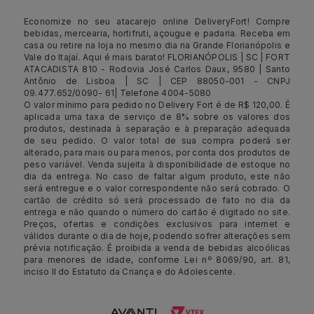
Economize no seu atacarejo online DeliveryFort! Compre
bebidas, mercearia, hortifruti, açougue e padaria. Receba em
casa ou retire na loja no mesmo dia na Grande Florianópolis e
Vale do Itajaí. Aqui é mais barato! FLORIANÓPOLIS | SC | FORT
ATACADISTA 810 - Rodovia José Carlos Daux, 9580 | Santo
Antônio de Lisboa | SC | CEP 88050-001 - CNPJ
09.477.652/0090- 61| Telefone 4004-5080
O valor mínimo para pedido no Delivery Fort é de R$ 120,00. É
aplicada uma taxa de serviço de 8% sobre os valores dos
produtos, destinada à separação e à preparação adequada
de seu pedido. O valor total de sua compra poderá ser
alterado, para mais ou para menos, por conta dos produtos de
peso variável. Venda sujeita à disponibilidade de estoque no
dia da entrega. No caso de faltar algum produto, este não
será entregue e o valor correspondente não será cobrado. O
cartão de crédito só será processado de fato no dia da
entrega e não quando o número do cartão é digitado no site.
Preços, ofertas e condições exclusivos para internet e
válidos durante o dia de hoje, podendo sofrer alterações sem
prévia notificação. É proibida a venda de bebidas alcoólicas
para menores de idade, conforme Lei nº 8069/90, art. 81,
inciso II do Estatuto da Criança e do Adolescente.