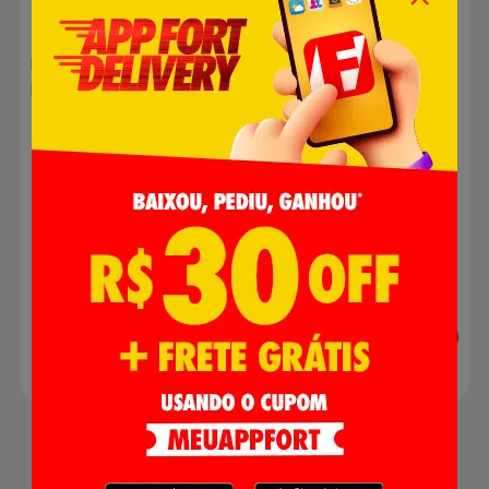
Preservativo Blowtex
Milho Verde Knorr Lata
Retardante Leve 9 Pague
170g
6
R$ 25,99
R$ 3,69
Adicionar
Adicionar