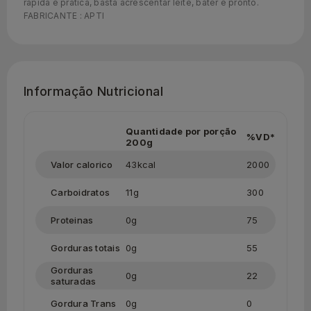
rápida e prática, basta acrescentar leite, bater e pronto.
FABRICANTE : APTI
Informação Nutricional
Quantidade por porção
%VD*
200g
Valor calorico
43kcal
2000
Carboidratos
11g
300
Proteinas
0g
75
Gorduras totais
0g
55
Gorduras
0g
22
saturadas
Gordura Trans
0g
0