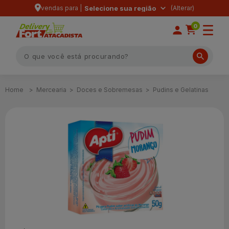
vendas para |
Selecione sua região
0
Mercearia
Doces e Sobremesas
Pudins e Gelatinas