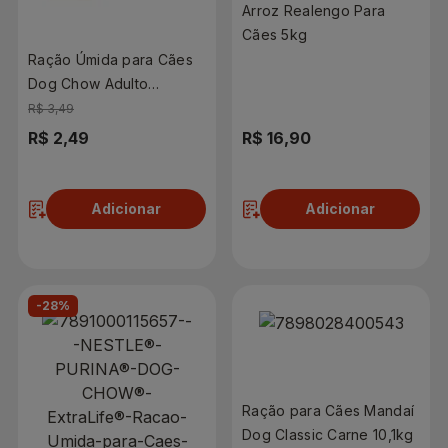
Arroz Realengo Para
Cães 5kg
Ração Úmida para Cães
Dog Chow Adulto
Cordeiro 100g
R$ 3,49
R$ 2,49
R$ 16,90
Adicionar
Adicionar
-28%
Ração para Cães Mandaí
Dog Classic Carne 10,1kg