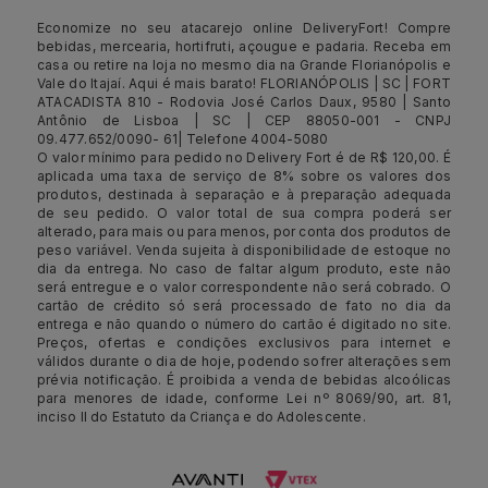
Economize no seu atacarejo online DeliveryFort! Compre
bebidas, mercearia, hortifruti, açougue e padaria. Receba em
casa ou retire na loja no mesmo dia na Grande Florianópolis e
Vale do Itajaí. Aqui é mais barato! FLORIANÓPOLIS | SC | FORT
ATACADISTA 810 - Rodovia José Carlos Daux, 9580 | Santo
Antônio de Lisboa | SC | CEP 88050-001 - CNPJ
09.477.652/0090- 61| Telefone 4004-5080
O valor mínimo para pedido no Delivery Fort é de R$ 120,00. É
aplicada uma taxa de serviço de 8% sobre os valores dos
produtos, destinada à separação e à preparação adequada
de seu pedido. O valor total de sua compra poderá ser
alterado, para mais ou para menos, por conta dos produtos de
peso variável. Venda sujeita à disponibilidade de estoque no
dia da entrega. No caso de faltar algum produto, este não
será entregue e o valor correspondente não será cobrado. O
cartão de crédito só será processado de fato no dia da
entrega e não quando o número do cartão é digitado no site.
Preços, ofertas e condições exclusivos para internet e
válidos durante o dia de hoje, podendo sofrer alterações sem
prévia notificação. É proibida a venda de bebidas alcoólicas
para menores de idade, conforme Lei nº 8069/90, art. 81,
inciso II do Estatuto da Criança e do Adolescente.