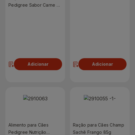
Pequenas Salmão 100g
Pedigree Sabor Carne e
Sachê
Frango para Cães
Adultos Pack Leve 9
Pague 7
R$ 20,90
R$ 2,49
Adicionar
Adicionar
Alimento para Cães
Ração para Cães Champ
Pedigree Nutrição
Sachê Frango 85g