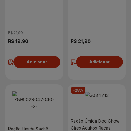
7 anos Extralife Sabor
Pequenos Sabor Carne e
Carne e Frango 900g
Frango 900g
R$ 21,90
R$ 19,90
R$ 21,90
Adicionar
Adicionar
-28%
Ração Úmida Dog Chow
Cães Adultos Raças
Ração Úmida Sachê