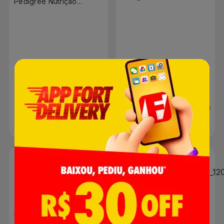
Pedigree Nutrição
e Frango 2,7kg
Essencial Adultos Carne
10,1kg Grátis 1,1kg
R$ 99,90
R$ 48,89
Adicionar
Adicionar
Ração para Cães
Ração para Cães