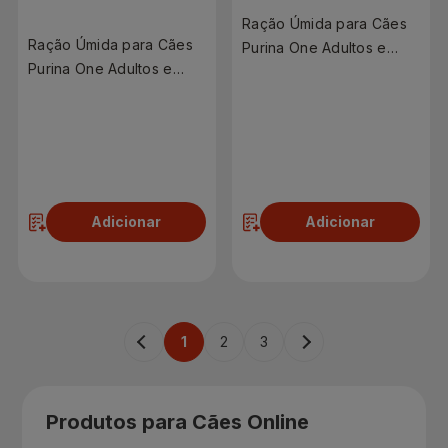
Ração Úmida para Cães
Ração Úmida para Cães
Purina One Adultos e
Purina One Adultos e
Filhotes Sabor Salmão
Filhotes Sabor Frango
85g
85g
R$ 4,59
R$ 4,59
Adicionar
Adicionar
1
2
3
Produtos para Cães Online