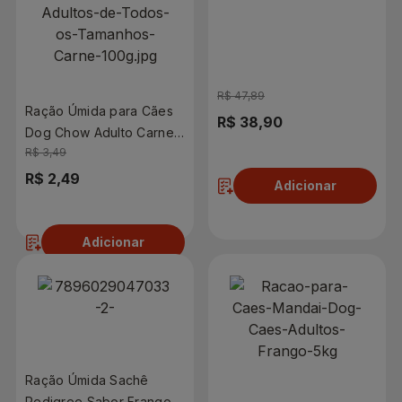
Pequenos Sabor Carne e
Frango 2,5kg
R$ 47,89
Ração Úmida para Cães
R$ 38,90
Dog Chow Adulto Carne
R$ 3,49
ao Molho 100g
R$ 2,49
Adicionar
Adicionar
Ração Úmida Sachê
Pedigree Sabor Frango,