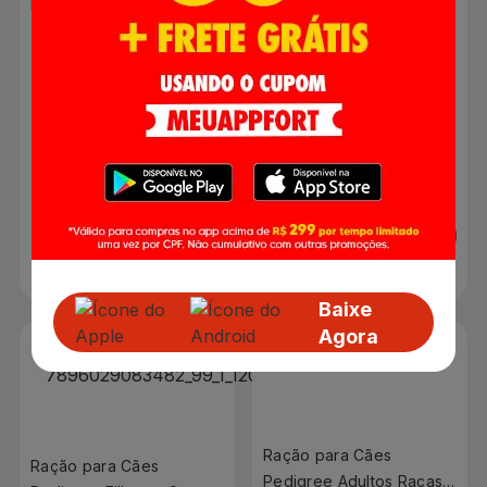
Pedigree Adultos 12
Pedigree Adultos 12
Meses a 7 Anos Raças
Meses a 7 Anos Carne e
Minis e Pequenas Carne
Vegetais 2,7kg
e Vegetais 2,7kg
R$ 48,89
R$ 48,89
Adicionar
Adicionar
Baixe
Agora
Ração para Cães
Ração para Cães
Pedigree Adultos Raças