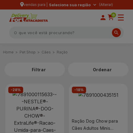
vendas para |
Selecione sua região
0
Pet Shop
Cães
Ração
Filtrar
-28%
-18%
Ração Dog Chow para
Cães Adultos Minis