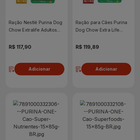
Ração Nestlé Purina Dog
Ração para Cães Purina
Chow Extralife Adultos
Dog Chow Extra Life
Minis e Pequenos Carne,
Adultos Médios e
Frango e Arroz 10,1kg
Grandes Carne, Frango e
R$ 117,90
R$ 119,89
Arroz 10,1kg
Adicionar
Adicionar