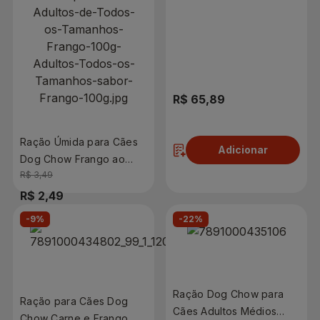
R$ 65,89
Ração Úmida para Cães
Adicionar
Dog Chow Frango ao
R$ 3,49
Molho 100g
R$ 2,49
-9%
-22%
Adicionar
Ração Dog Chow para
Ração para Cães Dog
Cães Adultos Médios
Chow Carne e Frango