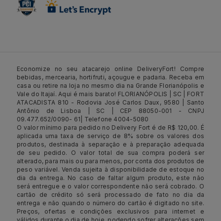
Economize no seu atacarejo online DeliveryFort! Compre
bebidas, mercearia, hortifruti, açougue e padaria. Receba em
casa ou retire na loja no mesmo dia na Grande Florianópolis e
Vale do Itajaí. Aqui é mais barato! FLORIANÓPOLIS | SC | FORT
ATACADISTA 810 - Rodovia José Carlos Daux, 9580 | Santo
Antônio de Lisboa | SC | CEP 88050-001 - CNPJ
09.477.652/0090- 61| Telefone 4004-5080
O valor mínimo para pedido no Delivery Fort é de R$ 120,00. É
aplicada uma taxa de serviço de 8% sobre os valores dos
produtos, destinada à separação e à preparação adequada
de seu pedido. O valor total de sua compra poderá ser
alterado, para mais ou para menos, por conta dos produtos de
peso variável. Venda sujeita à disponibilidade de estoque no
dia da entrega. No caso de faltar algum produto, este não
será entregue e o valor correspondente não será cobrado. O
cartão de crédito só será processado de fato no dia da
entrega e não quando o número do cartão é digitado no site.
Preços, ofertas e condições exclusivos para internet e
válidos durante o dia de hoje, podendo sofrer alterações sem