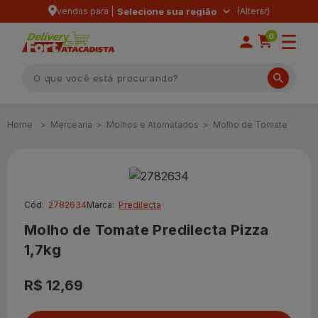
vendas para |
Selecione sua região
0
Mercearia
Molhos e Atomatados
Molho de Tomate
Cód:
2782634
Marca:
Predilecta
Molho de Tomate Predilecta Pizza
1,7kg
R$ 12,69