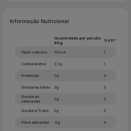
Informação Nutricional
Quantidade por porção
%VD*
60g
Valor calorico
10kcal
1
Carboidratos
2.5g
1
Proteinas
0g
0
Gorduras totais
0g
0
Gorduras
0g
0
saturadas
Gordura Trans
0g
0
Fibra alimentar
.9g
4