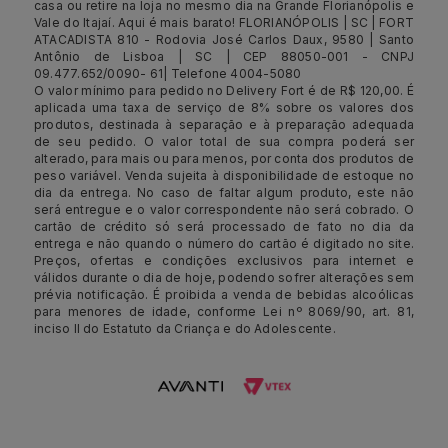
casa ou retire na loja no mesmo dia na Grande Florianópolis e
Vale do Itajaí. Aqui é mais barato! FLORIANÓPOLIS | SC | FORT
ATACADISTA 810 - Rodovia José Carlos Daux, 9580 | Santo
Antônio de Lisboa | SC | CEP 88050-001 - CNPJ
09.477.652/0090- 61| Telefone 4004-5080
O valor mínimo para pedido no Delivery Fort é de R$ 120,00. É
aplicada uma taxa de serviço de 8% sobre os valores dos
produtos, destinada à separação e à preparação adequada
de seu pedido. O valor total de sua compra poderá ser
alterado, para mais ou para menos, por conta dos produtos de
peso variável. Venda sujeita à disponibilidade de estoque no
dia da entrega. No caso de faltar algum produto, este não
será entregue e o valor correspondente não será cobrado. O
cartão de crédito só será processado de fato no dia da
entrega e não quando o número do cartão é digitado no site.
Preços, ofertas e condições exclusivos para internet e
válidos durante o dia de hoje, podendo sofrer alterações sem
prévia notificação. É proibida a venda de bebidas alcoólicas
para menores de idade, conforme Lei nº 8069/90, art. 81,
inciso II do Estatuto da Criança e do Adolescente.