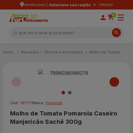
vendas para |
Selecione sua região
0
Mercearia
Molhos e Atomatados
Molho de Tomate
Cód:
587117
Marca:
Pomarola
Molho de Tomate Pomarola Caseiro
Manjericão Sachê 300g