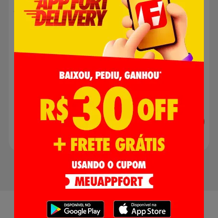
Côa Grande Reserva
Bacon Calemba
Tinto 750ml
Defumado 200g
R$ 229,90
R$ 15,89
Adicionar
Adicionar