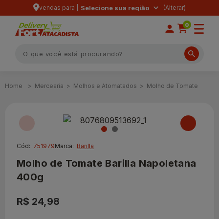
vendas para |
Selecione sua região
0
Mercearia
Molhos e Atomatados
Molho de Tomate
Cód:
751979
Marca:
Barilla
Molho de Tomate Barilla Napoletana
400g
R$ 24,98