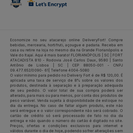
Economize no seu atacarejo online DeliveryFort! Compre
bebidas, mercearia, hortifruti, açougue e padaria. Receba em
casa ou retire na loja no mesmo dia na Grande Florianópolis e
Vale do Itajaí. Aqui é mais barato! FLORIANÓPOLIS | SC | FORT
ATACADISTA 810 - Rodovia José Carlos Daux, 9580 | Santo
Antônio de Lisboa | SC | CEP 88050-001 - CNPJ
09.477.652/0090- 61| Telefone 4004-5080
O valor mínimo para pedido no Delivery Fort é de R$ 120,00. É
aplicada uma taxa de serviço de 8% sobre os valores dos
produtos, destinada à separação e à preparação adequada
de seu pedido. O valor total de sua compra poderá ser
alterado, para mais ou para menos, por conta dos produtos de
peso variável. Venda sujeita à disponibilidade de estoque no
dia da entrega. No caso de faltar algum produto, este não
será entregue e o valor correspondente não será cobrado. O
cartão de crédito só será processado de fato no dia da
entrega e não quando o número do cartão é digitado no site.
Preços, ofertas e condições exclusivos para internet e
válidos durante o dia de hoje, podendo sofrer alterações sem