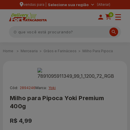
vendas para |
Selecione sua região
0
Mercearia
Grãos e Farináceos
Milho Para Pipoca
Cód:
2894246
Marca:
Yoki
Milho para Pipoca Yoki Premium
400g
R$ 4,99