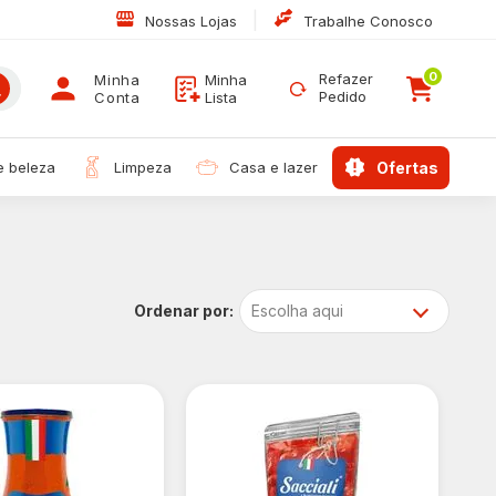
|
Nossas Lojas
Trabalhe Conosco
0
Refazer
Minha
Minha
Pedido
Conta
Lista
 e beleza
limpeza
casa e lazer
ofertas
Escolha aqui