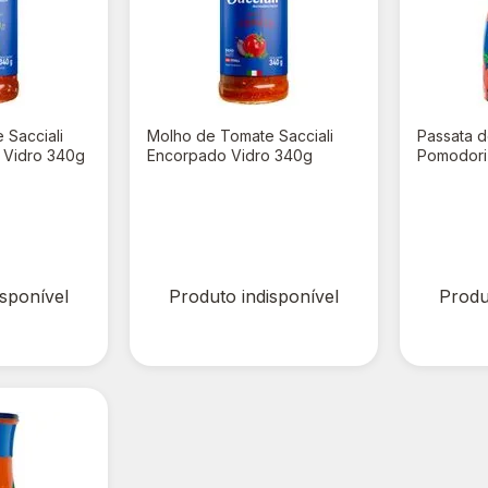
 Sacciali
Molho de Tomate Sacciali
Passata 
 Vidro 340g
Encorpado Vidro 340g
Pomodori 
Vidro 52
R$ 0,00
R$ 0,
isponível
Produto indisponível
Produ