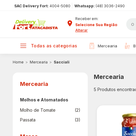
|
SAC Delivery Fort:
4004-5080
Whatsapp:
(48) 3036-2490
Receber em:
Selecione Sua Região
Alterar
todas as categorias
mercearia
Mercearia
Sacciali
Mercearia
Mercearia
5
Produtos encontra
Molhos e Atomatados
Molho de Tomate
(2)
Passata
(3)