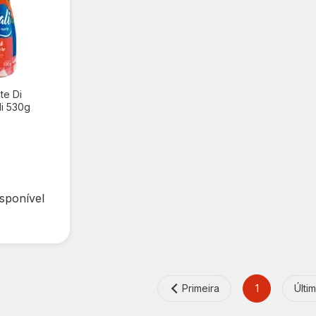
te Di
li 530g
isponível
Primeira
1
Últi