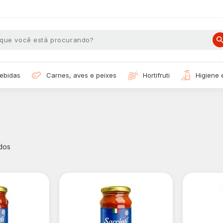
bebidas
carnes, aves e peixes
hortifruti
higiene
dos