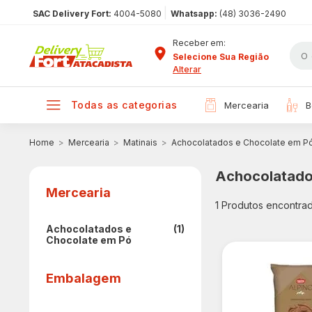
|
SAC Delivery Fort:
4004-5080
Whatsapp:
(48) 3036-2490
Receber em:
Selecione Sua Região
Alterar
todas as categorias
mercearia
Mercearia
Matinais
Achocolatados e Chocolate em P
Achocolatado
Mercearia
1
Produtos encontra
Achocolatados e
(1)
Chocolate em Pó
Embalagem