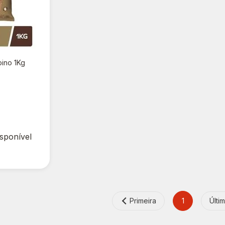
pino 1Kg
isponível
Primeira
1
Últi