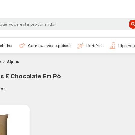
bebidas
carnes, aves e peixes
hortifruti
higiene
ó
Alpino
s E Chocolate Em Pó
dos