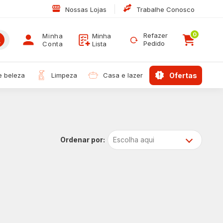
|
Nossas Lojas
Trabalhe Conosco
0
Refazer
Minha
Minha
Pedido
Conta
Lista
 e beleza
limpeza
casa e lazer
ofertas
Escolha aqui