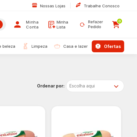
|
Nossas Lojas
Trabalhe Conosco
0
Refazer
Minha
Minha
Pedido
Conta
Lista
 e beleza
limpeza
casa e lazer
ofertas
Escolha aqui