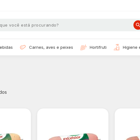
bebidas
carnes, aves e peixes
hortifruti
higiene
dos