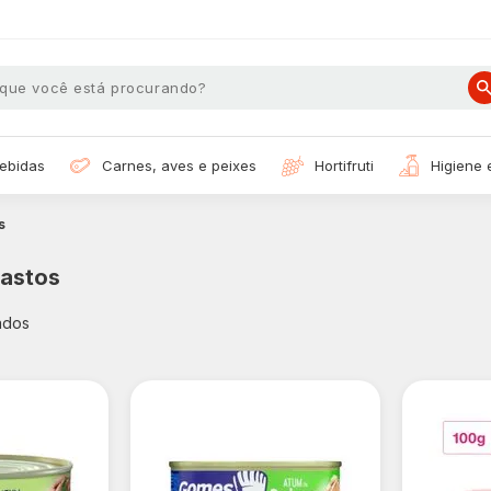
bebidas
carnes, aves e peixes
hortifruti
higiene
s
pastos
ados