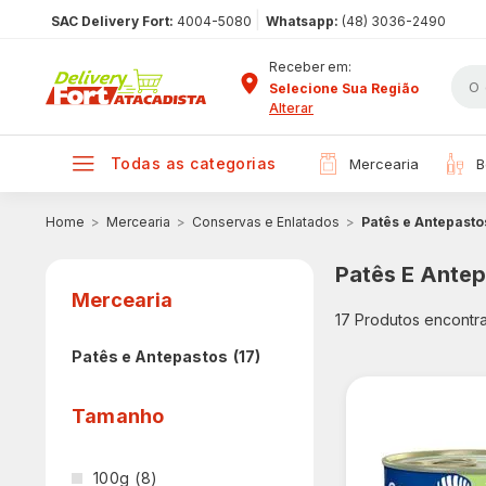
|
SAC Delivery Fort:
4004-5080
Whatsapp:
(48) 3036-2490
Receber em:
Selecione Sua Região
Alterar
todas as categorias
mercearia
Mercearia
Conservas e Enlatados
Patês e Antepasto
Patês E Ante
Mercearia
17
Produtos encontr
Patês e Antepastos
(17)
Tamanho
100g
(8)