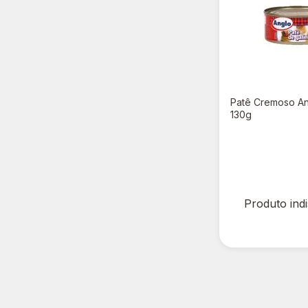
Patê Cremoso An
130g
R$ 0,00
Produto ind