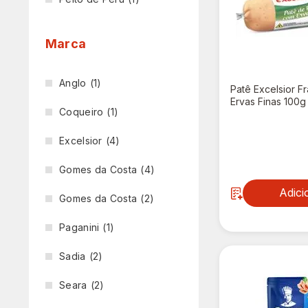
Marca
Anglo
(1)
Patê Excelsior F
Ervas Finas 100g
Coqueiro
(1)
Excelsior
(4)
R$ 2,79
Gomes da Costa
(4)
Adici
Gomes da Costa
(2)
Paganini
(1)
Sadia
(2)
Seara
(2)