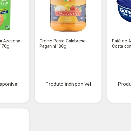
m Azeitona
Creme Pesto Calabrese
Patê de 
 170g
Paganini 180g
Costa co
R$ 0,00
R$ 0,
isponível
Produto indisponível
Produ