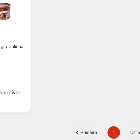
glo Galinha
isponível
Primeira
1
Últi