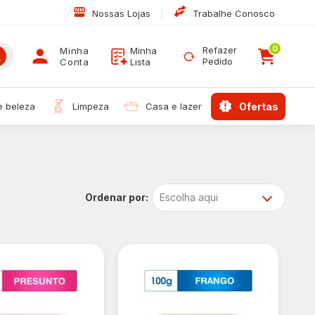
|
Nossas Lojas
Trabalhe Conosco
0
Refazer
Minha
Minha
Pedido
Conta
Lista
 e beleza
limpeza
casa e lazer
ofertas
Escolha aqui