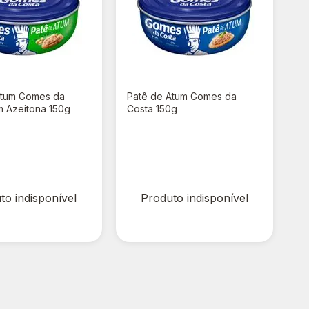
Atum Gomes da
Patê de Atum Gomes da
m Azeitona 150g
Costa 150g
00
R$ 0,00
to indisponível
Produto indisponível