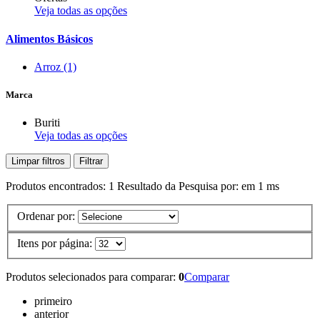
Veja todas as opções
Alimentos Básicos
Arroz
(1)
Marca
Buriti
Veja todas as opções
Limpar filtros
Filtrar
Produtos encontrados:
1
Resultado da Pesquisa por:
em
1 ms
Ordenar por:
Itens por página:
Produtos selecionados para comparar:
0
Comparar
primeiro
anterior