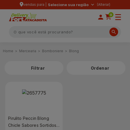
vendas para |
Selecione sua região
0
Mercearia
Bomboniere
Blong
Filtrar
Pirulito Peccin Blong
Chicle Sabores Sortidos