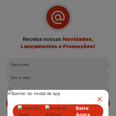
Receba nossas
Novidades
,
Lançamentos e Promoções!
Cadastrar
Baixe
Declaro estar ciente das
Politicas de Privacidade.
Agora